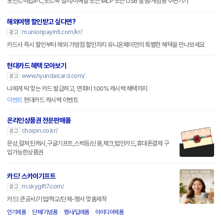
포인트적립/PC,노트북 설치/이메일 또는 MLP 또는 USB 발송/게임용 주변기기
해외여행 할인받고 싶다면?
m.unionpayintl.com/kr/
광고
카드사 즉시 할인부터 해외 가맹점 할인까지 유니온페이만의 특별한 혜택을 만나보세요
현대카드 혜택 모아보기
www.hyundaicard.com/
광고
나에게 딱 맞는 카드 발급하고, 연회비 100% 캐시백 혜택까지
이벤트
현대카드 캐시백 이벤트
온라인상품권 전문판매몰
choipin.co.kr/
광고
문상,컬쳐,틴캐시,구글기프트,스벅등/신용,체크,법인카드,휴대폰결제 구
입가능한상품권
카드! 스카이기프트
m.skygift7.com/
광고
카드! 관공서/기업/학교/단체-행사 맞춤제작
인기제품
단체/기념품
행사/답례품
아이디어제품