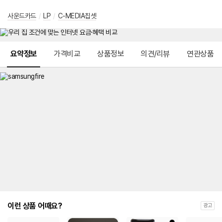
사운드카드
/
LP
/
C-MEDIA칩셋
메뉴 네비게이션
요약정보
가격비교
상품정보
의견/리뷰
연관상품
이런 상품 어때요?
광고