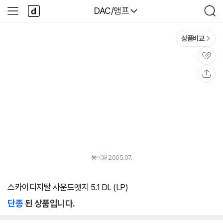
본문 바로가기
다
다나와
DAC/앰프
사
검
나
이
색
와
드
메
메
상품비교
인
뉴
관
심
공
유
등록월 2005.07.
스카이디지탈 사운드엣지 5.1 DL (LP)
단종
된 상품입니다.