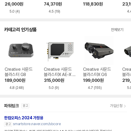
FX 정품
품
26,000
원
74,370
원
118,830
원
23,
5.0
(4)
4.5
(19)
4.
카테고리 인기상품
전체보기
Creative 사운드
Creative 사운드
Creative 사운드
Cre
블라스터 G8
블라스터X AE-X P
블라스터X G6
블라스
CI-e
B-C
189,000
원
315,000
원
199,000
원
219
4.8
(248)
5.0
(9)
4.7
(155)
5.
파워링크
가입신청
광고
한컴오피스 2024 가정용
smartstore.naver.com/sbcore
광고