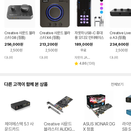
Creative 사운드 블라
Creative 사운드 블라
자웃자 USB-C 휴대
Creative Live
스터 G8 (정품)
스터 X4 (정품)
용 오디오 인터페이스
o A3 (정품)
256,000
213,200
189,000
234,600
원
원
원
원
2,500원
2,500원
무료
2,500원
다나와
다나와
자웃자 JAUTJA
다나와
네이버
네이버
네이버
네이버
페이
페이
페이
페이
리
4.86
(
136
)
별
뷰
점
수
다른 고객이 함께 본 상품
전체보기
제이에스텍 5.1 사
Creative 사운드
ASUS XONAR DG
라이트
운드카드
블라스터 AUDIGY
X 정품
SB S