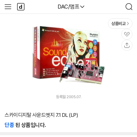
본문 바로가기
다
다나와
DAC/앰프
사
검
나
이
색
와
드
메
메
상품비교
인
뉴
관
심
공
유
등록월 2005.07.
스카이디지탈 사운드엣지 7.1 DL (LP)
단종
된 상품입니다.