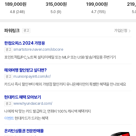
CI-e
B-C
189,000
원
315,000
원
199,000
원
219
4.8
(248)
5.0
(9)
4.7
(155)
5.
파워링크
가입신청
광고
한컴오피스 2024 가정용
smartstore.naver.com/sbcore
광고
포인트적립/PC,노트북 설치/이메일 또는 MLP 또는 USB 발송/게임용 주변기기
해외여행 할인받고 싶다면?
m.unionpayintl.com/kr/
광고
카드사 즉시 할인부터 해외 가맹점 할인까지 유니온페이만의 특별한 혜택을 만나보세요
현대카드 혜택 모아보기
www.hyundaicard.com/
광고
나에게 딱 맞는 카드 발급하고, 연회비 100% 캐시백 혜택까지
이벤트
현대카드가 드리는 혜택
온라인상품권 전문판매몰