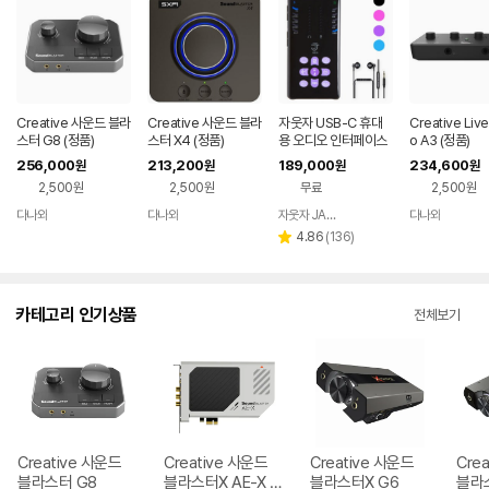
Creative 사운드 블라
Creative 사운드 블라
자웃자 USB-C 휴대
Creative Live
스터 G8 (정품)
스터 X4 (정품)
용 오디오 인터페이스
o A3 (정품)
256,000
213,200
189,000
234,600
원
원
원
원
2,500원
2,500원
무료
2,500원
다나와
다나와
자웃자 JAUTJA
다나와
네이버
네이버
네이버
네이버
페이
페이
페이
페이
리
4.86
(
136
)
별
뷰
점
수
카테고리 인기상품
전체보기
Creative 사운드
Creative 사운드
Creative 사운드
Cre
블라스터 G8
블라스터X AE-X P
블라스터X G6
블라스