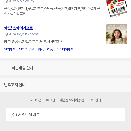
choipin.co.kr/
광고
문상,컬쳐,틴캐시,구글기프트,스벅등/신용,체크,법인카드,휴대폰결제 구
입가능한상품권
카드! 스카이기프트
m.skygift7.com/
광고
카드! 관공서/기업/학교/단체-행사 맞춤제작
인기제품
단체/기념품
행사/답례품
아이디어제품
빠른배송 안내
법적고지 안내
PC버전
로그인
개인정보처리방침
고객센터
(주) 커넥트웨이브