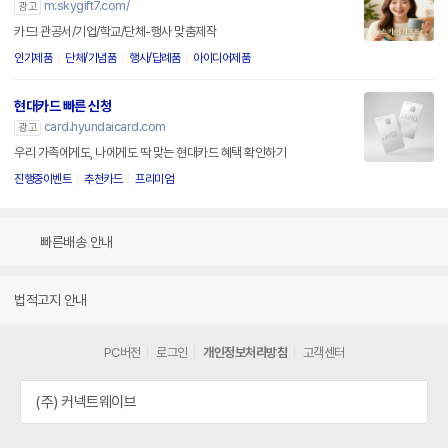
m.skygift7.com/
광고
카드! 관공서/기업/학교/단체-행사 맞춤제작
인기제품
단체/기념품
행사/답례품
아이디어제품
현대카드 빠른 신청
card.hyundaicard.com
광고
우리 가족에게도, 나에게도 딱 맞는 현대카드 혜택 확인하기
진행중이벤트
추천카드
프리미엄
빠른배송 안내
법적고지 안내
PC버전
로그인
개인정보처리방침
고객센터
(주) 커넥트웨이브