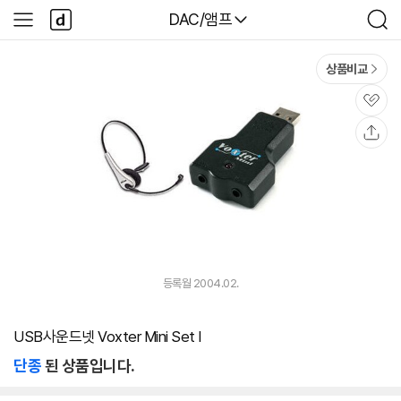
본문 바로가기
다
다나와
DAC/앰프
사
검
나
이
색
와
드
메
메
상품비교
인
뉴
관
심
공
유
등록월 2004.02.
USB사운드넷 Voxter Mini Set I
단종
된 상품입니다.