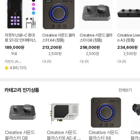
자웃자 USB-C 휴대
Creative 사운드 블라
Creative 사운드 블라
Creative Live
용 오디오 인터페이스
스터 X4 (정품)
스터 G8 (정품)
o A3 (정품)
189,000
213,200
256,000
234,600
원
원
원
원
무료
2,500원
2,500원
2,500원
자웃자 JAUTJA
다나와
다나와
다나와
네이버
네이버
네이버
네이버
페이
페이
페이
페이
리
4.86
(
136
)
별
뷰
점
수
카테고리 인기상품
전체보기
Creative 사운드
Creative 사운드
Creative 사운드
Cre
블라스터 G8
블라스터X AE-X P
블라스터 X4
블라