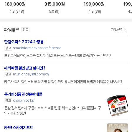
CI-e
189,000
원
315,000
원
199,000
원
199
4.8
(248)
5.0
(9)
4.9
(38)
4.
파워링크
가입신청
광고
한컴오피스 2024 가정용
smartstore.naver.com/sbcore
광고
포인트적립/PC,노트북 설치/이메일 또는 MLP 또는 USB 발송/게임용 주변기기
해외여행 할인받고 싶다면?
m.unionpayintl.com/kr/
광고
카드사 즉시 할인부터 해외 가맹점 할인까지 유니온페이만의 특별한 혜택을 만나보세요
온라인상품권 전문판매몰
choipin.co.kr/
광고
문상,컬쳐,틴캐시,구글기프트,스벅등/신용,체크,법인카드,휴대폰결제 구
입가능한상품권
카드! 스카이기프트