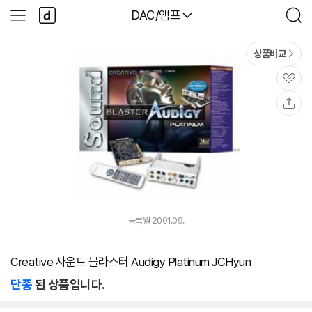
본문 바로가기
다
다나와
DAC/앰프
사
검
나
이
색
와
드
메
메
상품비교
인
뉴
관
심
공
유
등록월 2001.09.
Creative 사운드 블라스터 Audigy Platinum JCHyun
단종
된 상품입니다.