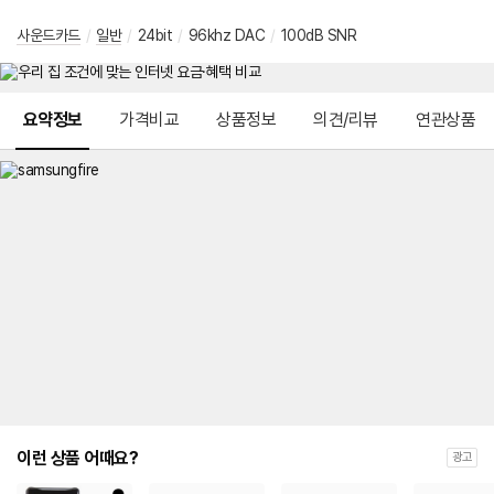
사운드카드
/
일반
/
24bit
/
96khz DAC
/
100dB SNR
메뉴 네비게이션
요약정보
가격비교
상품정보
의견/리뷰
연관상품
이런 상품 어때요?
광고