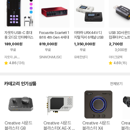
자웃자 USB-C 휴대
Focusrite Scarlett 1
야마하 URX44V 디
USB 3D사운
용 오디오 인터페이스
8i16 4th Gen 4세대
지털 믹서 6채널 USB
컴퓨터 PC 노
오디오인터페이스
-C 비디오 오디오 인
189,000
819,000
1,350,000
2,700
원
원
원
원
터페이스
무료
무료
무료
3,000원
자웃자 JAUTJA
SINWONMUSIC
유쾌한생각
마이크로텍
네이버
페이
리
리
4.86
(
136
)
4.69
(
16
)
별
별
뷰
뷰
점
점
수
수
카테고리 인기상품
전체보기
Creative 사운드
Creative 사운드
Creative 사운드
Cre
블라스터 G8
블라스터X AE-X P
블라스터 X4
블라