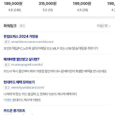
CI-e
189,000
원
315,000
원
199,000
원
199
4.8
(248)
5.0
(10)
4.9
(38)
4.
파워링크
가입신청
광고
한컴오피스 2024 가정용
smartstore.naver.com/sbcore
광고
포인트적립/PC,노트북 설치/이메일 또는 MLP 또는 USB 발송/게임용 주변기기
해외여행 할인받고 싶다면?
m.unionpayintl.com/kr/
광고
카드사 즉시 할인부터 해외 가맹점 할인까지 유니온페이만의 특별한 혜택을 만나보세요
현대카드 혜택 모아보기
www.hyundaicard.com/
광고
나에게 딱 맞는 카드 발급하고, 연회비 100% 캐시백 혜택까지
이벤트
현대카드 캐시백 이벤트
카드은 쿵기프트