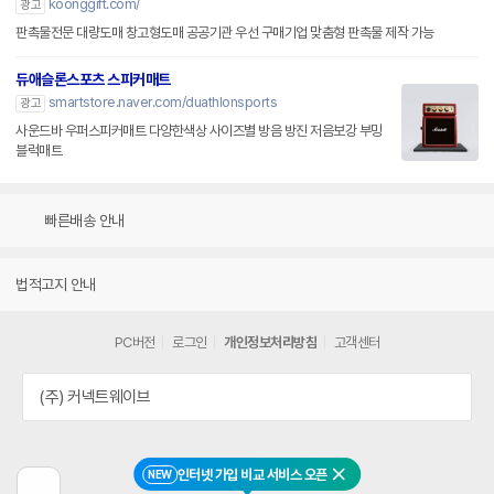
koonggift.com/
광고
판촉물전문 대량도매 창고형도매 공공기관 우선 구매기업 맞춤형 판촉물 제작 가능
듀애슬론스포츠 스피커매트
smartstore.naver.com/duathlonsports
광고
사운드바 우퍼스피커매트 다양한색상 사이즈별 방음 방진 저음보강 부밍
블럭매트
빠른배송 안내
법적고지 안내
PC버전
로그인
개인정보처리방침
고객센터
(주) 커넥트웨이브
인터넷 가입 비교 서비스 오픈
NEW
닫기