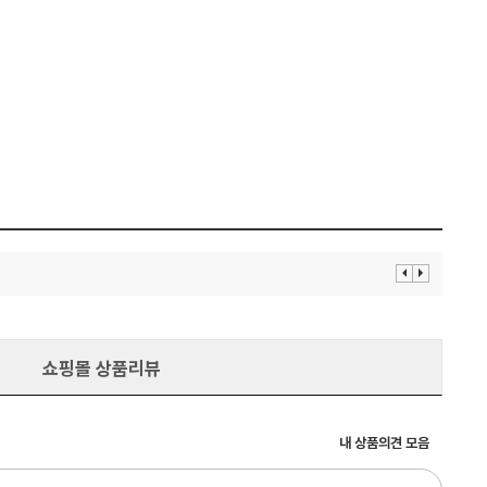
이
다
전
음
보
보
기
기
쇼핑몰 상품리뷰
내 상품의견 모음