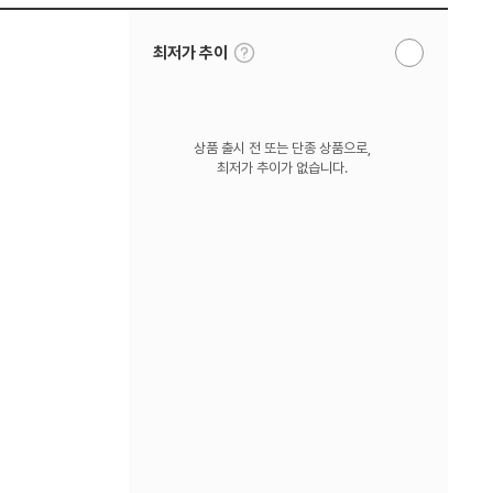
툴
최저가 추이
알
팁
림
보
받
기
기
상품 출시 전 또는 단종 상품으로,
최저가 추이가 없습니다.