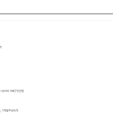
!
! 네이버 카페75만명
 1개월무상A/S