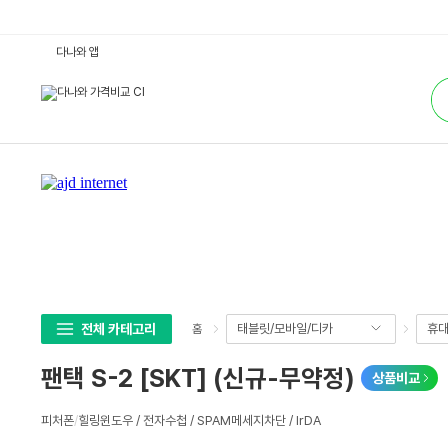
팬
다나와 앱
택
S
통
-
합
2
검
[S
색
K
T]
(신
규-
무
약
정)
:
다
나
와
가
격
비
교
전체 카테고리
태블릿/모바일/디카
휴대
홈
팬택 S-2 [SKT] (신규-무약정)
상품비교
상
피처폰
/
힐링윈도우 / 전자수첩 / SPAM메세지차단 / IrDA
세
스