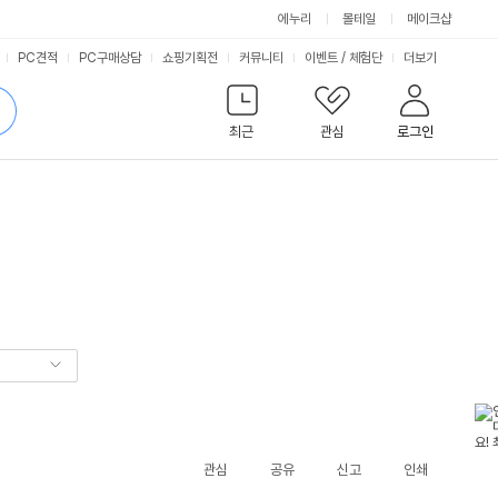
에누리
몰테일
메이크샵
서
PC견적
PC구매상담
쇼핑기획전
커뮤니티
이벤트
/
체험단
더보기
비
검
색
최근
관심
로그인
스
관심
공유
신고
인쇄