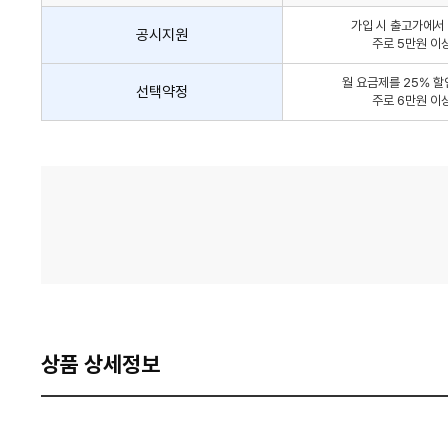
인
가입 시 출고가에서 
방
공시지원
주로 5만원 이
법
간
월 요금제를 25% 할
선택약정
략
주로 6만원 이
안
내
가
격
비
교
상품 상세정보