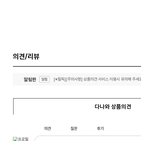
의견/리뷰
알림판
[※필독][주의사항] 상품의견 서비스 이용시 유의해 주세요
알림
잦은 오류, PC속도 잡자! PC안정화 위해 이건 꼭!
알림
다나와 상품의견
의견
질문
후기