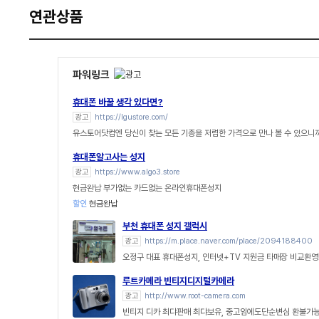
연관상품
파워링크
휴대폰 바꿀 생각 있다면?
광고
https://lgustore.com/
유스토어닷컴엔 당신이 찾는 모든 기종을 저렴한 가격으로 만나 볼 수 있으니까
휴대폰알고사는 성지
광고
https://www.algo3.store
현금완납 부가없는 카드없는 온라인휴대폰성지
할인
현금완납
부천 휴대폰 성지 갤럭시
광고
https://m.place.naver.com/place/2094188400
오정구 대표 휴대폰성지, 인터넷+TV 지원금 타매장 비교환영
루트카메라 빈티지디지털카메라
광고
http://www.root-camera.com
빈티지 디카 최댜판매 최댜보유, 중고임에도단순변심 환불가능,