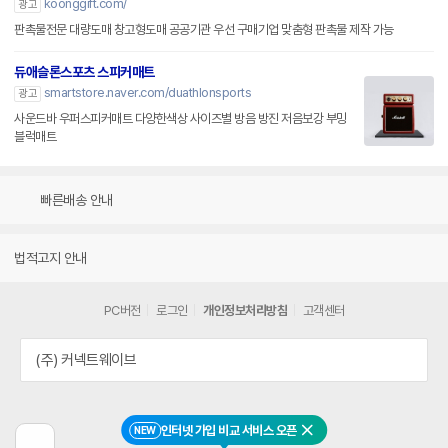
koonggift.com/
광고
판촉물전문 대량도매 창고형도매 공공기관 우선 구매기업 맞춤형 판촉물 제작 가능
듀애슬론스포츠 스피커매트
smartstore.naver.com/duathlonsports
광고
사운드바 우퍼스피커매트 다양한색상 사이즈별 방음 방진 저음보강 부밍
블럭매트
빠른배송 안내
법적고지 안내
PC버전
로그인
개인정보처리방침
고객센터
(주) 커넥트웨이브
인터넷 가입 비교 서비스 오픈
NEW
닫기