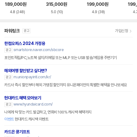
CI-e
189,000
원
315,000
원
199,000
원
199
4.8
(248)
5.0
(10)
4.9
(38)
4.
파워링크
가입신청
광고
한컴오피스 2024 가정용
smartstore.naver.com/sbcore
광고
포인트적립/PC,노트북 설치/이메일 또는 MLP 또는 USB 발송/게임용 주변기기
해외여행 할인받고 싶다면?
m.unionpayintl.com/kr/
광고
카드사 즉시 할인부터 해외 가맹점 할인까지 유니온페이만의 특별한 혜택을 만나보세요
현대카드 혜택 모아보기
www.hyundaicard.com/
광고
나에게 딱 맞는 카드 발급하고, 연회비 100% 캐시백 혜택까지
이벤트
현대카드 캐시백 이벤트
카드은 쿵기프트