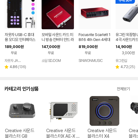
구매 30+
자웃자 USB-C 휴대
모바일 사운드 카드 미
Focusrite Scarlett 1
유그린 외장형 U
용 오디오 인터페이스
니 방송 컨버터 안드 라
8i16 4th Gen 4세대
4극 사운드카드
이브 게임용
오디오인터페이스
터, CM383
189,000
147,000
819,000
14,900
원
원
원
원
무료
무료
무료
3,000원
자웃자 JAUTJA
소담 SD.DOM
SINWONMUSIC
유그린샵
네이버
페이
리
리
4.86
(
136
)
4.72
(
25
)
별
별
뷰
뷰
점
점
수
수
카테고리 인기상품
전체보기
Creative 사운드
Creative 사운드
Creative 사운드
Cre
블라스터 G8
블라스터X AE-X P
블라스터 X4
블라