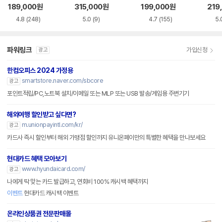
CI-e
B-C
189,000
원
315,000
원
199,000
원
219
4.8
(248)
5.0
(9)
4.7
(155)
5.
파워링크
가입신청
광고
한컴오피스 2024 가정용
smartstore.naver.com/sbcore
광고
포인트적립/PC,노트북 설치/이메일 또는 MLP 또는 USB 발송/게임용 주변기기
해외여행 할인받고 싶다면?
m.unionpayintl.com/kr/
광고
카드사 즉시 할인부터 해외 가맹점 할인까지 유니온페이만의 특별한 혜택을 만나보세요
현대카드 혜택 모아보기
www.hyundaicard.com/
광고
나에게 딱 맞는 카드 발급하고, 연회비 100% 캐시백 혜택까지
이벤트
현대카드 캐시백 이벤트
온라인상품권 전문판매몰