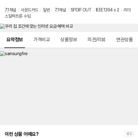
7.1채널
/
사운드카드
/
일반
/
7.1채널
/
SPDIF OUT
/
IEEE1394 x 2
/
리더
스일렉트론 수입
메뉴 네비게이션
요약정보
가격비교
상품정보
의견/리뷰
연관상품
이런 상품 어때요?
광고