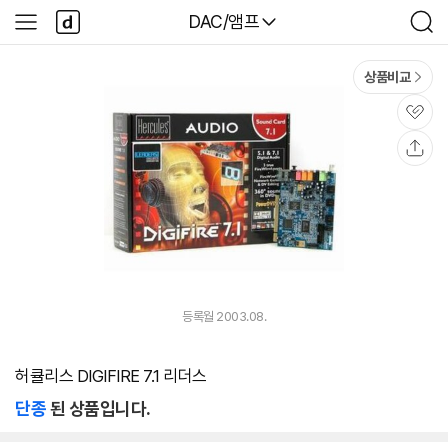
본문 바로가기
다
다나와
DAC/앰프
사
검
나
이
색
와
드
메
메
상품비교
인
뉴
관
심
공
유
등록월 2003.08.
허큘리스 DIGIFIRE 7.1 리더스
단종
된 상품입니다.