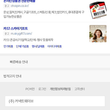
온라인상품권 전문판매몰
choipin.co.kr/
광고
문상,컬쳐,틴캐시,구글기프트,스벅등/신용,체크,법인카드,휴대폰결제 구
입가능한상품권
카드! 스카이기프트
m.skygift7.com/
광고
카드! 관공서/기업/학교/단체-행사 맞춤제작
인기제품
단체/기념품
행사/답례품
아이디어제품
빠른배송 안내
법적고지 안내
PC버전
로그인
개인정보처리방침
고객센터
(주) 커넥트웨이브