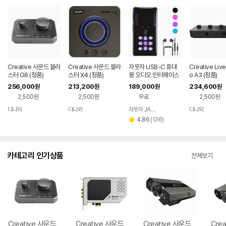
Creative 사운드 블라
Creative 사운드 블라
자웃자 USB-C 휴대
Creative Live
스터 G8 (정품)
스터 X4 (정품)
용 오디오 인터페이스
o A3 (정품)
256,000
213,200
189,000
234,600
원
원
원
원
2,500원
2,500원
무료
2,500원
다나와
다나와
자웃자 JAUTJA
다나와
네이버
네이버
네이버
네이버
페이
페이
페이
페이
리
4.86
(
136
)
별
뷰
점
수
카테고리 인기상품
전체보기
Creative 사운드
Creative 사운드
Creative 사운드
Cre