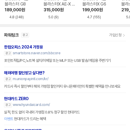
블라스터 G8
블라스터X AE-X P
블라스터X G6
블라스
CI-e
B-C
189,000
원
315,000
원
199,000
원
219
4.8
(248)
5.0
(9)
4.7
(155)
5.
파워링크
가입신청
광고
한컴오피스 2024 가정용
smartstore.naver.com/sbcore
광고
포인트적립/PC,노트북 설치/이메일 또는 MLP 또는 USB 발송/게임용 주변기기
해외여행 할인받고 싶다면?
m.unionpayintl.com/kr/
광고
카드사 즉시 할인부터 해외 가맹점 할인까지 유니온페이만의 특별한 혜택을 만나보세요
현대카드 ZERO
www.hyundaicard.com/
광고
실적, 한도 없이 국내외 가맹점 0.8% 청구 할인 현대카드
이벤트
현대카드가 드리는 혜택