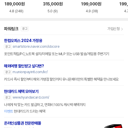
CI-e
189,000
원
315,000
원
199,000
원
199
4.8
(248)
5.0
(9)
4.9
(38)
4.
파워링크
가입신청
광고
한컴오피스 2024 가정용
smartstore.naver.com/sbcore
광고
포인트적립/PC,노트북 설치/이메일 또는 MLP 또는 USB 발송/게임용 주변기기
해외여행 할인받고 싶다면?
m.unionpayintl.com/kr/
광고
카드사 즉시 할인부터 해외 가맹점 할인까지 유니온페이만의 특별한 혜택을 만나보세요
현대카드 혜택 모아보기
www.hyundaicard.com/
광고
나에게 딱 맞는 카드 발급하고, 연회비 100% 캐시백 혜택까지
이벤트
현대카드가 드리는 혜택
온라인상품권 전문판매몰