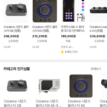
Creative 사운드 블라
Creative 사운드 블라
자웃자 USB-C 휴대
Creative Live
스터 G8 (정품)
스터 X4 (정품)
용 오디오 인터페이스
o A3 (정품)
256,000
213,200
189,000
234,600
원
원
원
원
2,500원
2,500원
무료
2,500원
다나와
다나와
자웃자 JAUTJA
다나와
네이버
네이버
네이버
네이버
페이
페이
페이
페이
리
4.86
(
136
)
별
뷰
점
수
카테고리 인기상품
전체보기
Creative 사운드
Creative 사운드
Creative 사운드
Cre
블라스터 G8
블라스터X AE-X P
블라스터 X4
블라