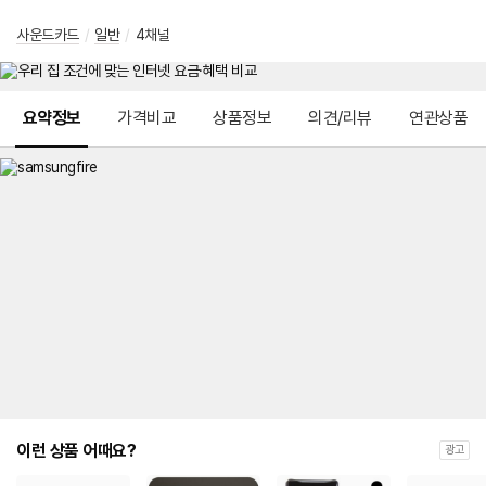
사운드카드
/
일반
/
4채널
메뉴 네비게이션
요약정보
가격비교
상품정보
의견/리뷰
연관상품
이런 상품 어때요?
광고