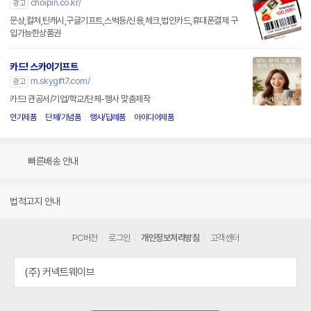
choipin.co.kr/
광고
문상,컬쳐,틴캐시,구글기프트,스벅등/신용,체크,법인카드,휴대폰결제 구
입가능한상품권
카드! 스카이기프트
m.skygift7.com/
광고
카드! 관공서/기업/학교/단체-행사 맞춤제작
인기제품
단체/기념품
행사/답례품
아이디어제품
빠른배송 안내
법적고지 안내
PC버전
로그인
개인정보처리방침
고객센터
(주) 커넥트웨이브