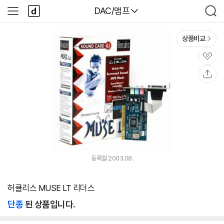
본문 바로가기
다
다나와
DAC/앰프
사
검
나
이
색
와
드
메
메
상품비교
인
뉴
관
심
공
유
등록월 2003.08.
허큘리스 MUSE LT 리더스
단종
된 상품입니다.