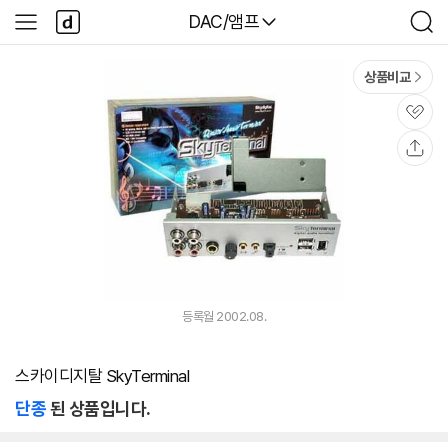
본문 바로가기
다
다나와
DAC/앰프
사
검
나
이
색
와
드
메
메
상품비교
인
뉴
관
심
공
유
등록월 2002.08.
스카이디지탈 SkyTerminal
단종
된 상품입니다.