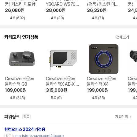
품) 키스킨 미포함
YBOARD W570
(정품) 키스킨 미포
품)
무선 키보드 마우스
함
26,080
원
38,000
원
36,330
원
34,
블랙
4.6
(602)
4.6
(30)
4.8
(71)
4.
카테고리 인기상품
전체보기
Creative 사운드
Creative 사운드
Creative 사운드
Cre
블라스터 G8
블라스터X AE-X P
블라스터 X4
블라
CI-e
189,000
원
315,000
원
199,000
원
199
4.8
(248)
5.0
(9)
4.9
(38)
4.
파워링크
가입신청
광고
한컴오피스 2024 가정용
smartstore.naver.com/sbcore
광고