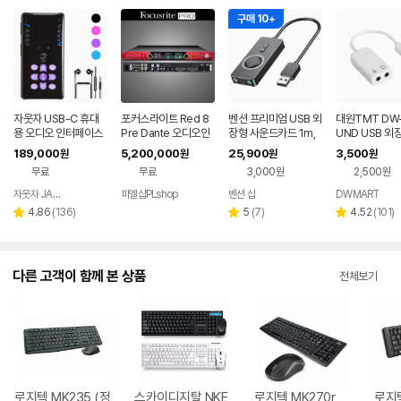
구매 10+
자웃자 USB-C 휴대
포커스라이트 Red 8
벤션 프리미엄 USB 외
대원TMT DW
용 오디오 인터페이스
Pre Dante 오디오인
장형 사운드카드 1m,
UND USB 외
터페이스 FOCUSRIT
CDRBF
운드카드 컴퓨터
189,000
5,200,000
25,900
3,500
원
원
원
원
E 레드8프리 단테
북 맥북 내장 사
무료
무료
3,000원
2,500원
장 라즈베리파이
레이스테이션4
자웃자 JAUTJA
피엘샵PLshop
벤션 샵
DWMART
네이버
PS4 플포 플4
페이
리
리
리
4.86
(
136
)
5
(
7
)
4.52
(
101
)
별
별
별
디오
뷰
뷰
뷰
점
점
점
수
수
수
다른 고객이 함께 본 상품
전체보기
로지텍 MK235 (정
스카이디지탈 NKE
로지텍 MK270r
로지텍