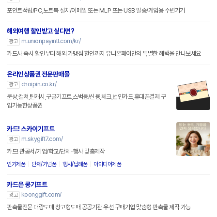
포인트적립/PC,노트북 설치/이메일 또는 MLP 또는 USB 발송/게임용 주변기기
해외여행 할인받고 싶다면?
m.unionpayintl.com/kr/
광고
카드사 즉시 할인부터 해외 가맹점 할인까지 유니온페이만의 특별한 혜택을 만나보세요
온라인상품권 전문판매몰
choipin.co.kr/
광고
문상,컬쳐,틴캐시,구글기프트,스벅등/신용,체크,법인카드,휴대폰결제 구
입가능한상품권
카드! 스카이기프트
m.skygift7.com/
광고
카드! 관공서/기업/학교/단체-행사 맞춤제작
인기제품
단체/기념품
행사/답례품
아이디어제품
카드은 쿵기프트
koonggift.com/
광고
판촉물전문 대량도매 창고형도매 공공기관 우선 구매기업 맞춤형 판촉물 제작 가능