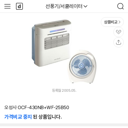
본문 바로가기
다
다나와
선풍기/서큘레이터
사
검
나
이
색
와
드
메
메
상품비교
인
뉴
관
심
공
유
등록월 2005.05.
오성사 OCF-430NB+WF-25B50
가격비교 중지
된 상품입니다.