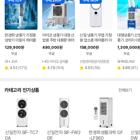
구매 1천+
구매 260+
구매 140+
한경희 냉풍기 가정용
아이코 냉풍기 대형 산
신일 냉풍기 무엽 가정
대형냉풍기 산
냉방기 이동식 에어쿨
업용 주방 대용량 에어
용 업소용 에어쿨러 이
풍기 코끼리 이
러 26년형 초절전 AI
쿨러 업소용 IKO-NP1
동식 소형 냉방기 얼음
장용 창고 주방
129,900
480,000
158,000
1,309,000
원
원
원
원
음성인식 에어컨 선풍
0
선풍기 저소음 냉각
2구
무료
무료
무료
무료
기
OH JOA
I-KO 아이코 공식몰
신일온라인공식인증점
SHINSUNG
네이버
페이
리
리
리
리
4.52
(
570
)
4.79
(
194
)
4.55
(
58
)
4.86
(
87
)
별
별
별
별
뷰
뷰
뷰
뷰
점
점
점
점
수
수
수
수
카테고리 인기상품
전체보기
신일전자 SIF-TC7
신일전자 SIF-FW2
한경희생활과학 GF
신일전
0A
0R
-LF960
0W