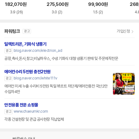
182,070
원
275,500
원
99,900
원
268
3.9
(26)
3.0
(2)
1.5
(2)
4.
파워링크
가입신청
광고
일렉트리온, 기화식 냉풍기
blog.naver.com/electrion_ad
광고
공장,축사,돈사,창고,비닐하우스, 수냉 기화식 대형 냉풍기 판매 및 주문제작전문
에어컨수리 5만원 충전2만원
blog.naver.com/white111v
광고
에어컨 미세 누출 수리비 5만원 독일 뷔르트 차단제/에어컨충전 국산2만
수입차4만
안전용품 전문 쇼핑몰
www.chaeumkr.com
광고
각종 건설현장 및 관급 공사현장 직납업체