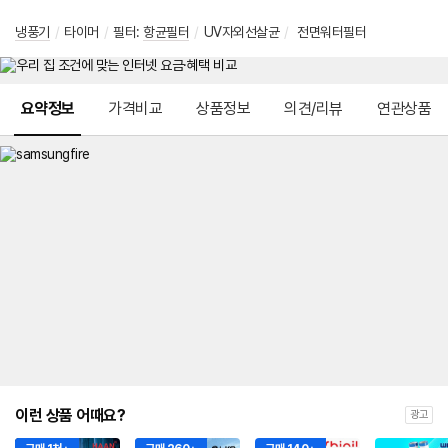
냉풍기
/
타이머
/
필터:
항균필터
/
UV자외선살균
/
전면워터필터
메뉴 네비게이션
요약정보
가격비교
상품정보
의견/리뷰
연관상품
이런 상품 어때요?
광고