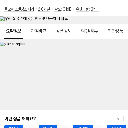
플로어스탠딩스피커
/
2.0채널
/
감도
: 91dB
/
유닛구성
:
3웨이
메뉴 네비게이션
요약정보
가격비교
상품정보
의견/리뷰
연관상품
이런 상품 어때요?
광고