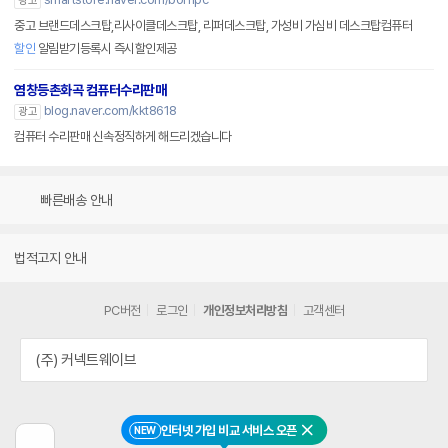
광고
중고 브랜드데스크탑,리사이클데스크탑, 리퍼데스크탑, 가성비 가심비 데스크탑컴퓨터
할인
알림받기등록시 즉시할인제공
염창등촌화곡 컴퓨터수리판매
blog.naver.com/kkt8618
광고
컴퓨터 수리판매 신속정직하게 해드리겠습니다
빠른배송 안내
법적고지 안내
PC버전
로그인
개인정보처리방침
고객센터
(주) 커넥트웨이브
인터넷 가입 비교 서비스 오픈
NEW
닫기