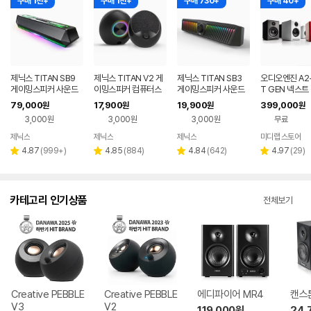
구매 1천+
구매 1천+
구매 730+
구매 40+
제닉스 TITAN SB9
제닉스 TITAN V2 게
제닉스 TITAN SB3
오디오엔진 A2+
게이밍스피커 사운드
이밍스피커 컴퓨터스
게이밍스피커 사운드
T GEN 넥스트
바 컴퓨터스피커
피커
바 컴퓨터스피커
피커 USB-C 
79,000
17,900
19,900
399,000
원
원
원
원
3,000원
3,000원
3,000원
무료
제닉스
제닉스
제닉스
미디랩 스토어
네이버
네이버
네이버
페이
페이
페이
리
리
리
리
4.87
(
999+
)
4.85
(
884
)
4.84
(
642
)
4.97
(
29
)
별
별
별
별
뷰
뷰
뷰
뷰
점
점
점
점
수
수
수
수
카테고리 인기상품
전체보기
Creative PEBBLE
Creative PEBBLE
에디파이어 MR4
캔스톤
V3
V2
119,000
원
24,