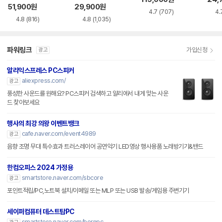
51,900
원
29,900
원
4.7
(707)
4.
4.8
(816)
4.8
(1,035)
파워링크
가입신청
광고
알리익스프레스 PC스피커
aliexpress.com/
광고
풍성한 사운드를 원해요? PC스피커 검색하고 알리에서 내게 맞는 사운
드 찾아보세요
행사의 최강 의왕 이벤트뱅크
cafe.naver.com/event4989
광고
음향 조명 무대 특수효과 트러스레이어 공연악기 LED영상 행사용품 노래방기기&밴드
한컴오피스 2024 가정용
smartstore.naver.com/sbcore
광고
포인트적립/PC,노트북 설치/이메일 또는 MLP 또는 USB 발송/게임용 주변기기
세이퍼컴퓨터 데스트탑PC
smartstore.naver.com/bornpc