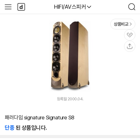
본문 바로가기
다
다나와
HIFI/AV스피커
사
검
나
이
색
와
드
메
메
상품비교
인
뉴
관
심
공
유
등록월 2000.04.
패러다임 signature Signature S8
단종
된 상품입니다.