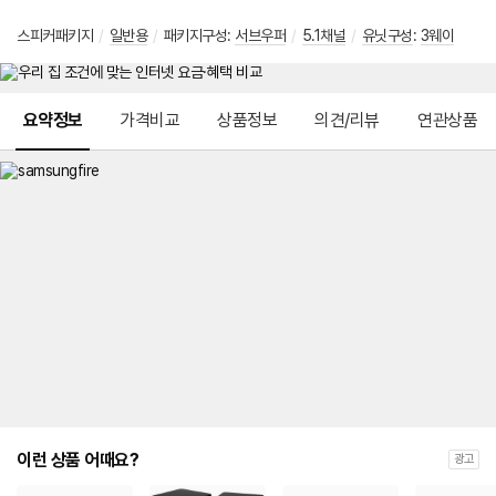
스피커패키지
/
일반용
/
패키지구성:
서브우퍼
/
5.1채널
/
유닛구성
:
3웨이
메뉴 네비게이션
요약정보
가격비교
상품정보
의견/리뷰
연관상품
이런 상품 어때요?
광고