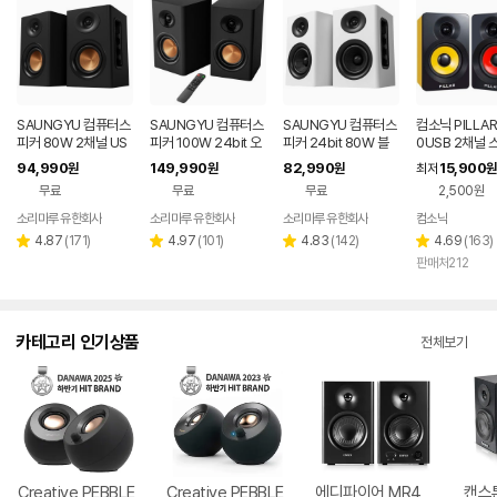
SAUNGYU 컴퓨터스
SAUNGYU 컴퓨터스
SAUNGYU 컴퓨터스
컴소닉 PILLAR
피커 80W 2채널 US
피커 100W 24bit 오
피커 24bit 80W 블
0USB 2채널 
B DAC 옵티컬 유선 연
디오 2채널 PC 유선
루투스 USB DAC AU
94,990
149,990
82,990
15,900
원
원
원
최저
원
결 블루투스 스피커
블루투스 연결
X 옵티컬 연결
무료
무료
무료
2,500원
소리마루 유한회사
소리마루 유한회사
소리마루 유한회사
컴소닉
리
리
리
리
4.87
(
171
)
4.97
(
101
)
4.83
(
142
)
4.69
(
163
)
별
별
별
별
뷰
뷰
뷰
뷰
판매처212
점
점
점
점
수
수
수
수
카테고리 인기상품
전체보기
Creative PEBBLE
Creative PEBBLE
에디파이어 MR4
캔스톤