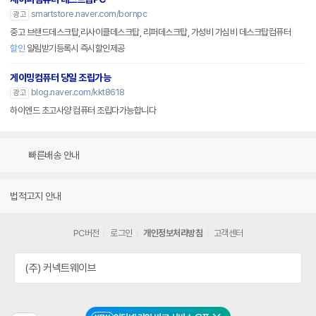
smartstore.naver.com/bornpc
광고
중고 브랜드데스크탑,리사이클데스크탑, 리퍼데스크탑, 가성비 가심비 데스크탑컴퓨터
할인
알림받기등록시 즉시할인제공
게이밍컴퓨터 당일 조립가능
blog.naver.com/kkt8618
광고
하이엔드 초고사양 컴퓨터 조립다가능합니다
빠른배송 안내
법적고지 안내
PC버전
로그인
개인정보처리방침
고객센터
(주) 커넥트웨이브