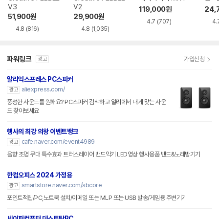
V3
V2
119,000
원
24,
51,900
원
29,900
원
4.7
(707)
4.
4.8
(816)
4.8
(1,035)
파워링크
가입신청
광고
알리익스프레스 PC스피커
aliexpress.com/
광고
풍성한 사운드를 원해요? PC스피커 검색하고 알리에서 내게 맞는 사운
드 찾아보세요
행사의 최강 의왕 이벤트뱅크
cafe.naver.com/event4989
광고
음향 조명 무대 특수효과 트러스레이어 밴드악기 LED영상 행사용품 밴드&노래방기기
한컴오피스 2024 가정용
smartstore.naver.com/sbcore
광고
포인트적립/PC,노트북 설치/이메일 또는 MLP 또는 USB 발송/게임용 주변기기
세이퍼컴퓨터 데스트탑PC