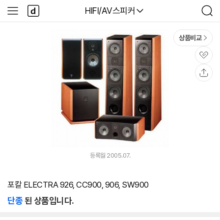
본문 바로가기
다
다나와
HIFI/AV스피커
사
검
나
이
색
와
드
메
메
상품비교
인
뉴
관
심
공
유
등록월 2005.07.
포칼 ELECTRA 926, CC900, 906, SW900
단종
된 상품입니다.