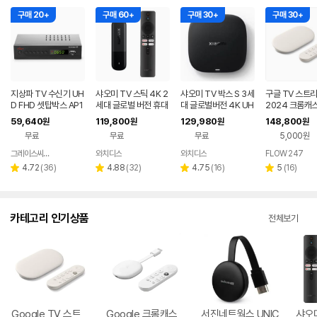
구매 20+
구매 60+
구매 30+
구매 30+
지상파 TV 수신기 UH
샤오미 TV 스틱 4K 2
샤오미 TV 박스 S 3세
구글 TV 스트리
D FHD 셋탑박스 AP1
세대 글로벌 버전 휴대
대 글로벌버전 4K UH
2024 크롬캐스
3HD Actiview HD
용 셋톱+리모컨 구글T
D 셋톱+리모컨 구글T
세대 셋톱박스 
59,640
119,800
129,980
148,800
원
원
원
원
V 탑재
V 탑재
32GB
무료
무료
무료
5,000원
그레이스씨앤씨
와치디스
와치디스
FLOW 247
네이버
네이버
네이버
네
페이
페이
페이
페
리
리
리
리
4.72
(
36
)
4.88
(
32
)
4.75
(
16
)
5
(
16
)
별
별
별
별
뷰
뷰
뷰
뷰
점
점
점
점
수
수
수
수
카테고리 인기상품
전체보기
Google TV 스트
Google 크롬캐스
서진네트웍스 UNIC
샤오미