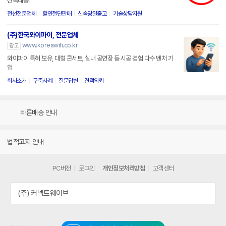
신속대응.
전선전문업체
할인절단판매
신속당일출고
기술상담지원
(주)한국와이파이, 전문업체
www.koreawifi.co.kr
광고
와이파이 특허 보유, 대형 콘서트, 실내 공연장 등 시공 경험 다수 벤처 기
업
회사소개
구축사례
질문답변
견적의뢰
빠른배송 안내
법적고지 안내
PC버전
로그인
개인정보처리방침
고객센터
(주) 커넥트웨이브