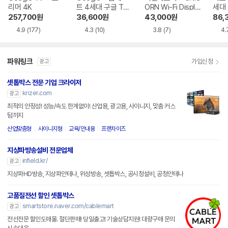
리머 4K
트 4세대 구글 TV
ORN Wi-Fi Displa
세대
4K
y K9
257,700
원
36,600
원
43,000
원
86,
4.9
(177)
4.3
(10)
3.8
(7)
4.
파워링크
가입신청
광고
셋톱박스 전문 기업 크라이저
krizer.com
광고
최적의 안정성! 성능/속도 한계없이! 산업용, 광고용, 사이니지, 맞춤 커스
텀까지
산업맞춤형
사이니지형
교육/안내용
프랜차이즈
지상파방송설비 전문업체
infield.kr/
광고
지상파HD방송, 지상파안테나, 위성방송, 셋톱박스, 공시청설비, 공청안테나
고품질전선 할인 셋톱박스
smartstore.naver.com/cablemart
광고
전선전문 할인도매몰. 절단판매! 당일출고! 기술상담지원! 대량구매 문의