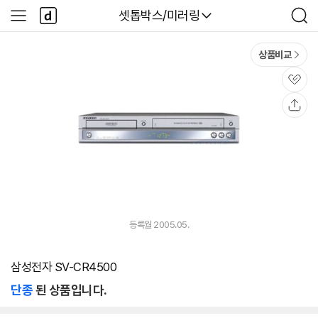
본문 바로가기
다
다나와
셋톱박스/미러링
사
검
나
이
색
와
드
메
메
상품비교
인
뉴
관
심
공
유
등록월 2005.05.
삼성전자 SV-CR4500
단종
된 상품입니다.