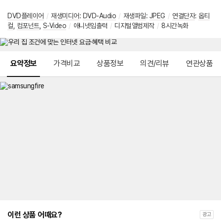
DVD플레이어
/
재생미디어
:
DVD-Audio
/
재생파일
:
JPEG
/
연결단자
:
옵티
컬
,
컴포넌트
,
S-Video
/
애니넷입출력
/
디지털앨범제작
/
8시간녹화
메뉴 네비게이션
요약정보
가격비교
상품정보
의견/리뷰
연관상품
이런 상품 어때요?
광고