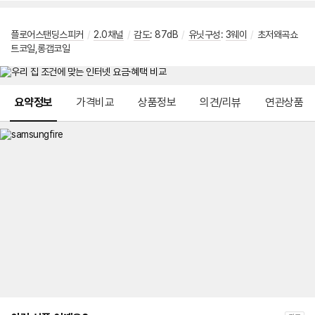
플로어스탠딩스피커
/
2.0채널
/
감도
: 87dB
/
유닛구성
:
3웨이
/
초저왜곡쇼
트코일,롱갭코일
메뉴 네비게이션
요약정보
가격비교
상품정보
의견/리뷰
연관상품