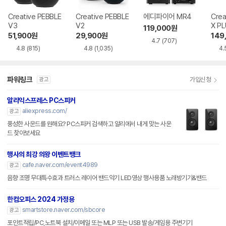
Creative PEBBLE
Creative PEBBLE
에디파이어 MR4
Crea
V3
V2
X P
119,000
원
51,900
원
29,900
원
149
4.7
(707)
4.8
(815)
4.8
(1,035)
4.
파워링크
가입신청
광고
알리익스프레스 PC스피커
aliexpress.com/
광고
풍성한 사운드를 원해요? PC스피커 검색하고 알리에서 내게 맞는 사운
드 찾아보세요
행사의 최강 의왕 이벤트뱅크
cafe.naver.com/event4989
광고
음향 조명 무대특수효과 트러스 레이어 밴드악기 LED영상 행사용품 노래방기기&밴드
한컴오피스 2024 가정용
smartstore.naver.com/sbcore
광고
포인트적립/PC,노트북 설치/이메일 또는 MLP 또는 USB 발송/게임용 주변기기