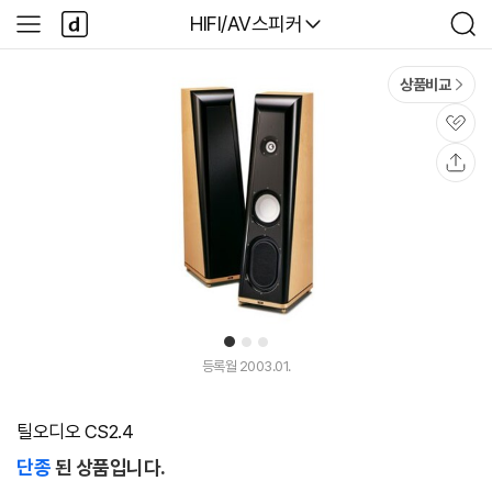
본문 바로가기
다
다나와
HIFI/AV스피커
사
검
나
이
색
와
드
메
메
상품비교
인
뉴
관
심
공
유
1
2
3
등록월 2003.01.
틸오디오 CS2.4
단종
된 상품입니다.