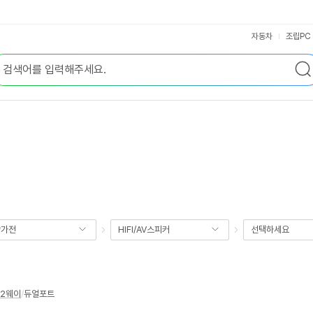
자동차
조립PC
향가전
HIFI/AV스피커
선택하세요
2웨이
/
듀얼포트