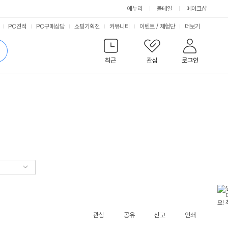
에누리
몰테일
메이크샵
서
PC견적
PC구매상담
쇼핑기획전
커뮤니티
이벤트
/
체험단
더보기
비
검
색
최근
관심
로그인
스
관심
공유
신고
인쇄