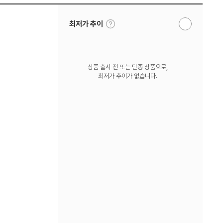
툴
최저가 추이
알
팁
림
보
받
기
기
상품 출시 전 또는 단종 상품으로,
최저가 추이가 없습니다.