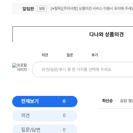
알림판
[※필독][주의사항] 상품의견 서비스 이용시 유의해 주세요
알림
잦은 오류, PC속도 잡자! PC안정화 위해 이건 꼭!
알림
다나와 상품의견
의견
질문
후기
전체보기
최신순
공감 많
0
의견
0
질문/답변
0