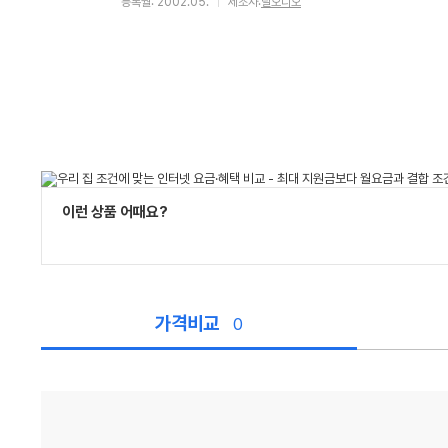
등록월: 2002.05.
제조사:
틸오디오
이런 상품 어때요?
가격비교
0
가
격
비
교