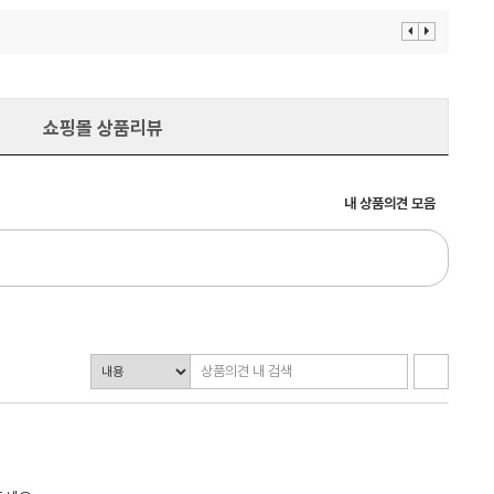
이
다
전
음
보
보
기
기
쇼핑몰 상품리뷰
내 상품의견 모음