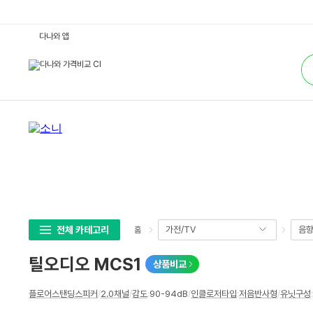
틸
다나와 앱
오
디
통
오
합
M
검
C
색
S
1
:
다
나
와
가
격
비
교
전체 카테고리
가전/TV
음
홈
틸오디오 MCS1
상품비교
상
플로어스탠딩스피커
/
2.0채널
/
감도
:
90-94dB
/
인클로저타입
:
저음반사형
/
유닛구성
:
세
스