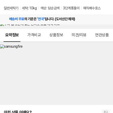
일반세탁기
/
세탁
: 10kg
/
색상: 담순금색
/
3단계통돌이
/
매직배수호스
배송비 무료
의 기준은
'전국'
입니다. (도서산간 제외)
메뉴 네비게이션
요약정보
가격비교
상품정보
의견/리뷰
연관상품
이런 상품 어때요?
광고