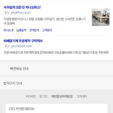
사무실의 모든것 지니오피스!
jinioffice.co.kr/
광고
기업맞춤형 비즈니스 토탈 쇼핑몰! 사무집기, 냉난방, OA전문, 상품+가
격 경쟁력
회사소개
납품실적
견적문의
고객센터
바베큐기계 주문제작 구이박사
your9284.com
광고
각종 바베큐기계 주문제작업체.장작바베큐기계.숯불바베큐기계.전기통닭기계.등 주문제작
빠른배송 안내
법적고지 안내
PC버전
로그인
개인정보처리방침
고객센터
(주) 커넥트웨이브