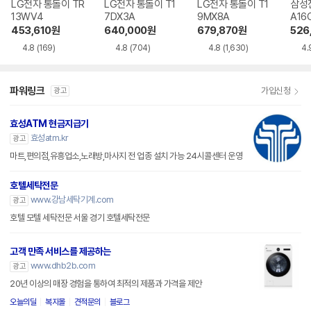
LG전자 통돌이 TR
LG전자 통돌이 T1
LG전자 통돌이 T1
삼성
13WV4
7DX3A
9MX8A
A16
453,610
원
640,000
원
679,870
원
526
4.8
(169)
4.8
(704)
4.8
(1,630)
4.
파워링크
가입신청
광고
효성ATM 현금지급기
효성atm.kr
광고
마트,편의점,유흥업소,노래방,마사지 전 업종 설치 가능 24시콜센터 운영
호텔세탁전문
www.강남세탁기계.com
광고
호텔 모텔 세탁전문 서울 경기 호텔세탁전문
고객 만족 서비스를 제공하는
www.dhb2b.com
광고
20년 이상의 매장 경험을 통하여 최적의 제품과 가격을 제안
오늘의딜
복지몰
견적문의
블로그