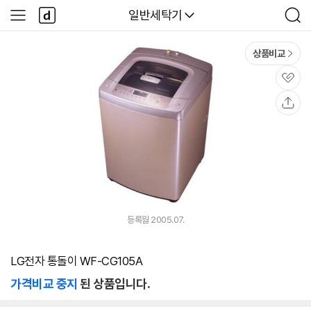
본문 바로가기
다
다나와
일반세탁기
사
검
나
이
색
와
드
메
메
상품비교
인
뉴
관
심
공
유
등록월 2005.07.
LG전자 통돌이 WF-CG105A
가격비교 중지
된 상품입니다.