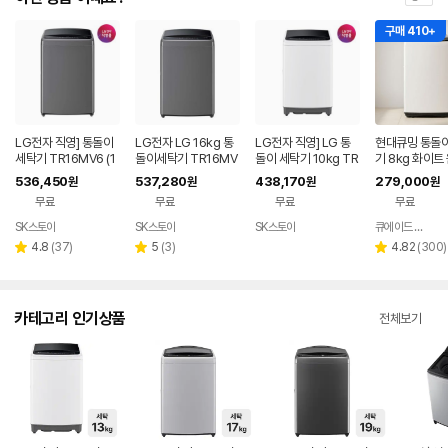
구매 410+
LG전자 직영] 통돌이
LG전자 LG 16kg 통
LG전자 직영] LG 통
현대큐밍 통돌이
세탁기 TR16MV6 (1
돌이세탁기 TR16MV
돌이 세탁기 10kg TR
기 8kg 화이트
6kg)
6
10WV4
피스텔 WFE9
536,450
537,280
438,170
279,000
원
원
원
원
A8
무료
무료
무료
무료
SK스토아
SK스토아
SK스토아
큐에이드 스토어
네이
네이
네이
버페
버페
버페
리
리
리
4.8
(
37
)
5
(
3
)
4.82
(
300
)
별
별
별
이
이
이
뷰
뷰
뷰
점
점
점
수
수
수
카테고리 인기상품
전체보기