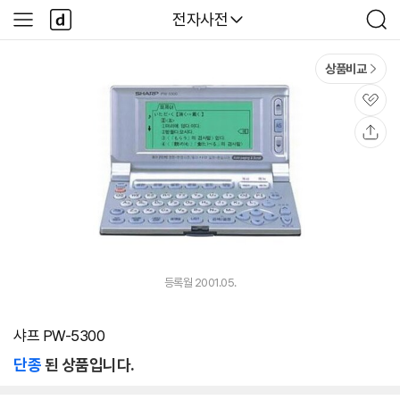
본문 바로가기
다
다나와
전자사전
사
검
나
이
색
와
드
메
메
상품비교
인
뉴
관
심
공
유
등록월 2001.05.
샤프 PW-5300
단종
된 상품입니다.