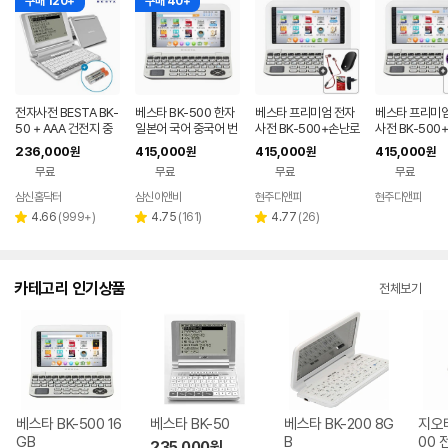
구매 120+
구매 40+
전자사전 BESTA BK-
베스타 BK-500 한자
베스타 프리미엄 전자
베스타 프리미엄
50 + AAA 건전지 중
일본어 국어 중국어 번
사전 BK-500+손난로
사전 BK-500
중한 영어 중국어 토익
역 어학 영영 한영 영한
보조배터리+이어폰
냉각 선풍기+
236,000
415,000
415,000
415,000
원
원
원
원
다국어
영어 전자사전
+충전기 영어 일본어
이어폰+충전기
무료
무료
무료
무료
중국어
삼신홈닥터
삼신이앤비
현주디앤피
현주디앤피
리
리
리
4.66
(
999+
)
4.75
(
161
)
4.77
(
26
)
별
별
별
뷰
뷰
뷰
점
점
점
수
수
수
카테고리 인기상품
전체보기
베스타 BK-500 16
베스타 BK-50
베스타 BK-200 8G
지오테
GB
B
00 
235,000
원