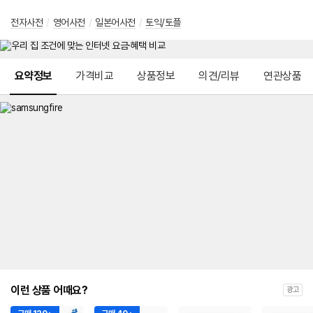
전자사전
/
영어사전
/
일본어사전
/
토익/토플
메뉴 네비게이션
요약정보
가격비교
상품정보
의견/리뷰
연관상품
이런 상품 어때요?
광고