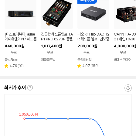
구매 80+
[디스트리뷰터] aune
진공관 헤드폰앰프 TA
피오 K11 fiio DAC R2
CAYIN HA-3
에이유엔이 N7 헤드폰
P1 PRO 627BP 풀밸
R 헤드폰 앰프 1년보증
2 / 케인 HA3
앰프 / 1년 국내 A/S
런스 휴대용
AS
진공관 아날로그
440,000
1,017,400
239,000
4,980,000
원
원
원
커 헤드폰 앰프
무료
무료
무료
무료
골방Store
퍼클글로벌
금양리테일
비에스오디오
네이버
페이
리
리
4.79
(
19
)
4.97
(
150
)
별
별
뷰
뷰
점
점
수
수
최저가 추이
최
알
저
림
가
받
추
는
이
중
란?