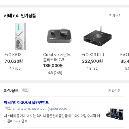
카테고리 인기상품
전체보기
FiiO KA13
Creative 사운드
FiiO K13 R2R
FiiO
블라스터 G8
70,630
원
322,970
원
35,
189,000
원
4.7
(55)
4.8
(32)
5.
4.8
(248)
파워링크
가입신청
광고
아르카디아300B 올인원앰프
smartstore.naver.com/jupiteraudio
광고
서스바라를 가지고 노는 럭셔리 금은팔라듐합금 하드와이어링 수세작 헤
드폰&스피커앰프