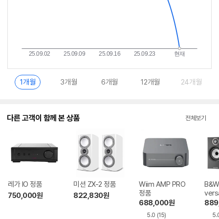
1개월
3개월
6개월
12개월
24개월
다른 고객이 함께 본 상품
전체보기
레가 IO 정품
미션 ZX-2 정품
Wiim AMP PRO
B&W 
정품
vers
750,000
원
822,830
원
품
688,000
원
889
5.0
(15)
5.