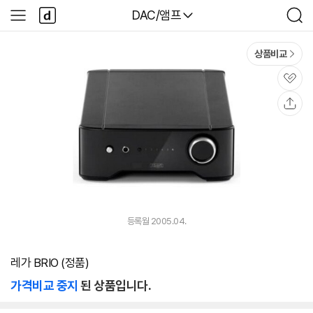
본문 바로가기
다
다나와
DAC/앰프
사
검
나
이
색
와
드
메
메
상품비교
인
뉴
관
심
공
유
등록월 2005.04.
레가 BRIO (정품)
가격비교 중지
된 상품입니다.