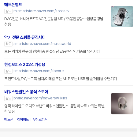
헤드폰앰프
m.smartstore.naver.com/soreaav
광고
DAC전문 소리아 코드DAC 전문상담 MD (주)웅진음향 수입정품 강남
청음
악기 전문 쇼핑몰 뮤직시티
smartstore.naver.com/musicworld
광고
모든 악기가 한곳에 안전배송 친절상담 납품견적 악기종합 뮤직시티
한컴오피스 2024 가정용
smartstore.naver.com/sbcore
광고
포인트적립/PC,노트북 설치/이메일 또는 MLP 또는 USB 발송/게임용 주변기기
바워스앤윌킨스 공식 스토어
brand.naver.com/bowerswilkins
광고
영국 하이엔드 오디오 브랜드 바워스앤윌킨스. 음질 하나로 바뀌는 특별
한 일상
헤드폰
이어버드
무선스피커