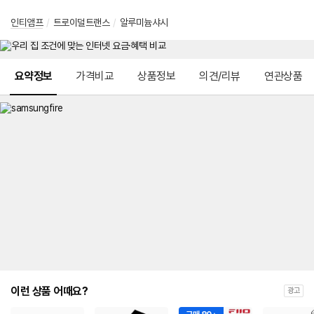
인티앰프
/
트로이덜트랜스
/
알루미늄샤시
메뉴 네비게이션
요약정보
가격비교
상품정보
의견/리뷰
연관상품
이런 상품 어때요?
광고