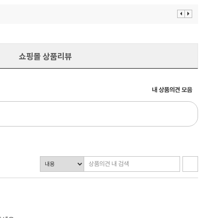
이
다
전
음
보
보
기
기
쇼핑몰 상품리뷰
내 상품의견 모음