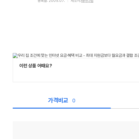
등록월: 2005.07.
제조사:
패러다임
이런 상품 어때요?
가격비교
0
가
격
비
교