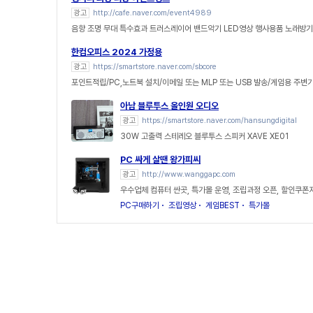
광고
http://cafe.naver.com/event4989
음향 조명 무대 특수효과 트러스레이어 밴드악기 LED영상 행사용품 노래방
한컴오피스 2024 가정용
광고
https://smartstore.naver.com/sbcore
포인트적립/PC,노트북 설치/이메일 또는 MLP 또는 USB 발송/게임용 주변
아남 블루투스 올인원 오디오
광고
https://smartstore.naver.com/hansungdigital
30W 고출력 스테레오 블루투스 스피커 XAVE XE01
PC 싸게 살땐 왕가피씨
광고
http://www.wanggapc.com
우수업체 컴퓨터 싼곳, 특가몰 운영, 조립과정 오픈, 할인쿠폰
PC구매하기
조립영상
게임BEST
특가몰