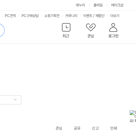
에누리
몰테일
메이크샵
서
PC견적
PC구매상담
쇼핑기획전
커뮤니티
이벤트
/
체험단
더보기
비
검
색
최근
관심
로그인
스
관심
공유
신고
인쇄