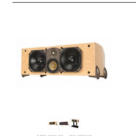
비
펙
교