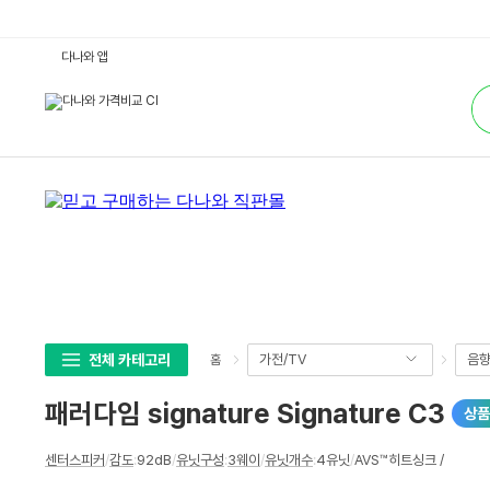
패
다나와 앱
러
다
통
임
합
s
검
i
색
g
n
a
t
u
r
e
S
i
g
n
a
t
u
r
전체 카테고리
가전/TV
음
홈
e
C
3
패러다임 signature Signature C3
상품
:
다
나
상
와
센터스피커
/
감도
:
92dB
/
유닛구성
:
3웨이
/
유닛개수
:
4유닛
/
AVS™히트싱크 /
세
가
격
스