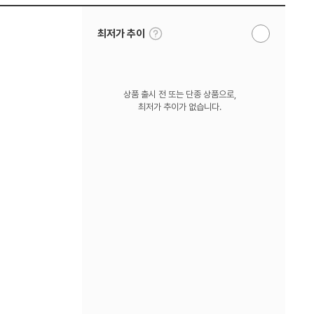
툴
최저가 추이
알
팁
림
보
받
기
기
상품 출시 전 또는 단종 상품으로,
최저가 추이가 없습니다.