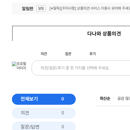
알림판
[※필독][주의사항] 상품의견 서비스 이용시 유의해 주세요
알림
잦은 오류, PC속도 잡자! PC안정화 위해 이건 꼭!
알림
다나와 상품의견
의견
질문
후기
전체보기
최신순
공감 많
0
의견
0
질문/답변
0