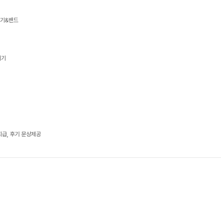
기기&밴드
기기
지급, 후기 문상제공