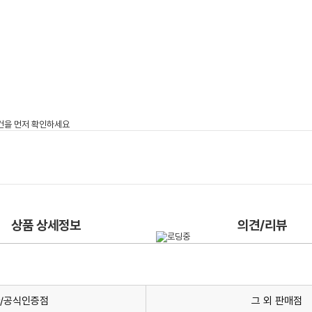
상품 상세정보
의견/리뷰
/공식인증점
그 외 판매점