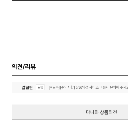
의견/리뷰
알림판
[※필독][주의사항] 상품의견 서비스 이용시 유의해 주세요
알림
잦은 오류, PC속도 잡자! PC안정화 위해 이건 꼭!
알림
다나와 상품의견