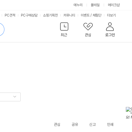
에누리
몰테일
메이크샵
서
PC견적
PC구매상담
쇼핑기획전
커뮤니티
이벤트
/
체험단
더보기
비
검
색
최근
관심
로그인
스
관심
공유
신고
인쇄