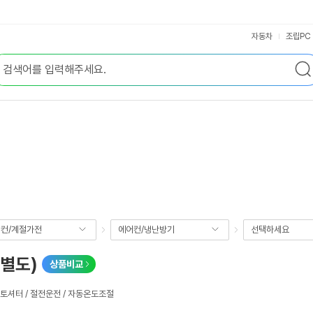
자동차
조립PC
컨/계절가전
에어컨/냉난방기
선택하세요
 별도)
상품비교
오토셔터 / 절전운전 / 자동온도조절