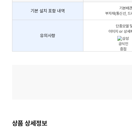
어
기본배관,
컨
기본 설치 포함 내역
부자재(통신선, 드
설
치
단종모델 및
비
이미지 or 상세
유의사항
가
격
비
교
상품 상세정보