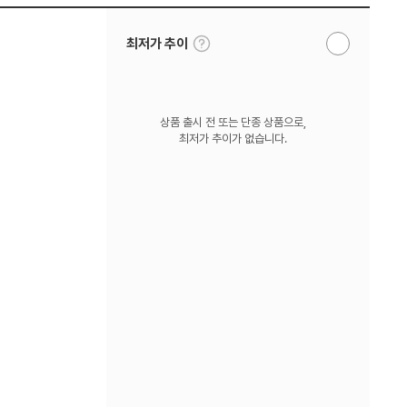
툴
최저가 추이
알
팁
림
보
받
기
기
상품 출시 전 또는 단종 상품으로,
최저가 추이가 없습니다.