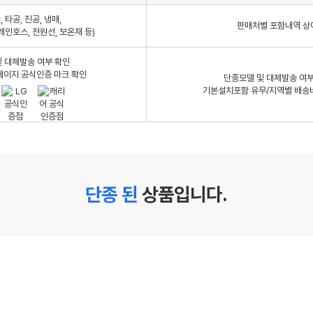
 타공, 진공, 냉매,
판매처별 포함내역 상
레인호스, 전원선, 보온재 등)
 대체발송 여부 확인
페이지 공식인증 마크 확인
단종모델 및 대체발송 여부
기본설치포함 유무/지역별 배송
단종 된
상품입니다.