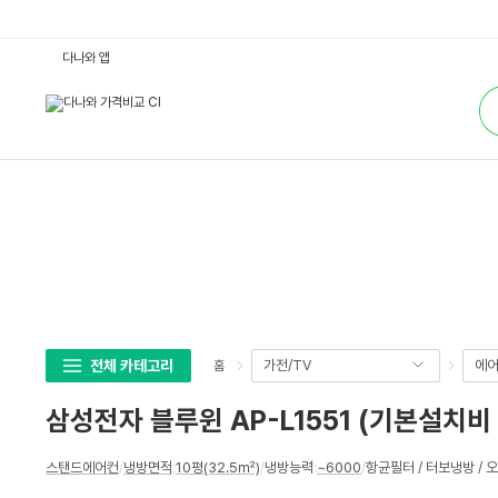
삼
다나와 앱
성
전
통
자
합
블
검
루
색
윈
A
P
-
L
1
5
5
1
(기
본
설
치
비
별
전체 카테고리
가전/TV
에어
홈
도)
:
다
삼성전자 블루윈 AP-L1551 (기본설치비
나
와
가
상
격
스탠드에어컨
/
냉방면적
:
10평(32.5㎡)
/
냉방능력
:
~6000
/
항균필터 / 터보냉방 / 
세
비
교
스