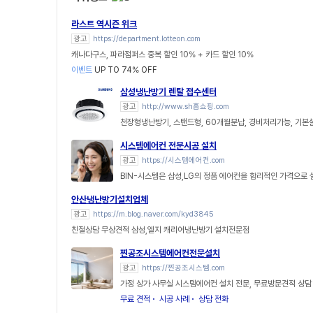
라스트 역시즌 위크
광고
https://department.lotteon.com
캐나다구스, 파라점퍼스 중복 할인 10% + 카드 할인 10%
이벤트
UP TO 74% OFF
삼성냉난방기 렌탈 접수센터
광고
http://www.sh홈쇼핑.com
천장형냉난방기, 스탠드형, 60개월분납, 경비처리가능, 기
시스템에어컨 전문시공 설치
광고
https://시스템에어컨.com
BIN-시스템은 삼성,LG의 정품 에어컨을 합리적인 가격으로
안산냉난방기설치업체
광고
https://m.blog.naver.com/kyd3845
친절상담 무상견적 삼성,엘지 캐리어냉난방기 설치전문점
찐공조시스템에어컨전문설치
광고
https://찐공조시스템.com
가정 상가 사무실 시스템에어컨 설치 전문, 무료방문견적 상담
무료 견적
시공 사례
상담 전화