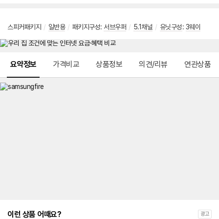
스피커패키지
/
일반용
/
패키지구성:
서브우퍼
/
5.1채널
/
유닛구성
:
3웨이
메뉴 네비게이션
요약정보
가격비교
상품정보
의견/리뷰
연관상품
이런 상품 어때요?
광고