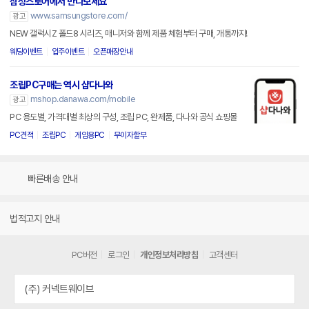
삼성스토어에서 만나보세요
www.samsungstore.com/
광고
NEW 갤럭시Z 폴드8 시리즈, 매니저와 함께 제품 체험부터 구매, 개통까지!
웨딩이벤트
입주이벤트
오픈매장안내
조립PC구매는 역시 샵다나와
mshop.danawa.com/mobile
광고
PC 용도별, 가격대별 최상의 구성, 조립 PC, 완제품, 다나와 공식 쇼핑몰
PC견적
조립PC
게임용PC
무이자할부
빠른배송 안내
법적고지 안내
PC버전
로그인
개인정보처리방침
고객센터
(주) 커넥트웨이브