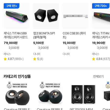
구매 1천+
구매 730+
제닉스 TITAN SB9
앱코 BONITA SP1
COX CSB30 (화이
제닉스 TITAN 
게이밍스피커 사운드
(블랙/블랙)
트)
게이밍스피커 
바 컴퓨터스피커
바 컴퓨터스피
79,000
5,100
15,000
19,900
원
원
원
원
3,000원
3,000원
3,000원
3,000원
제닉스
다나와
다나와
제닉스
네이버
네이버
네이버
네이버
페이
페이
페이
페이
리
리
리
4.87
(
999+
)
5
(
4
)
4.84
(
637
)
별
별
별
뷰
뷰
뷰
점
점
점
수
수
수
카테고리 인기상품
전체보기
Creative PEBBLE
Creative PEBBLE
에디파이어 MR4
Crea