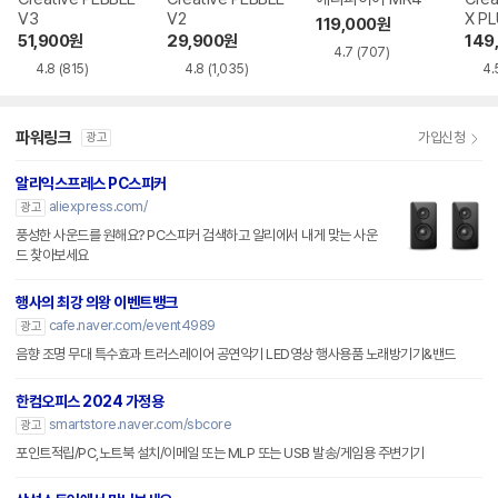
V3
V2
X P
119,000
원
51,900
원
29,900
원
149
4.7
(707)
4.8
(815)
4.8
(1,035)
4.
파워링크
가입신청
광고
알리익스프레스 PC스피커
aliexpress.com/
광고
풍성한 사운드를 원해요? PC스피커 검색하고 알리에서 내게 맞는 사운
드 찾아보세요
행사의 최강 의왕 이벤트뱅크
cafe.naver.com/event4989
광고
음향 조명 무대 특수효과 트러스레이어 공연악기 LED영상 행사용품 노래방기기&밴드
한컴오피스 2024 가정용
smartstore.naver.com/sbcore
광고
포인트적립/PC,노트북 설치/이메일 또는 MLP 또는 USB 발송/게임용 주변기기