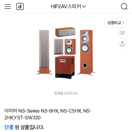
본문 바로가기
다
다나와
HIFI/AV스피커
사
검
나
이
색
와
드
메
메
상품비교
인
뉴
관
심
공
유
등록월 2005.07.
야마하 NS-Series NS-6HX, NS-C5HX, NS-
2HX,YST-SW320
단종
된 상품입니다.