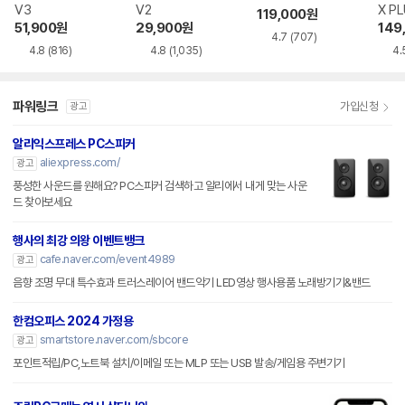
V3
V2
X P
119,000
원
51,900
원
29,900
원
149
4.7
(707)
4.8
(816)
4.8
(1,035)
4.
파워링크
가입신청
광고
알리익스프레스 PC스피커
aliexpress.com/
광고
풍성한 사운드를 원해요? PC스피커 검색하고 알리에서 내게 맞는 사운
드 찾아보세요
행사의 최강 의왕 이벤트뱅크
cafe.naver.com/event4989
광고
음향 조명 무대 특수효과 트러스레이어 밴드악기 LED영상 행사용품 노래방기기&밴드
한컴오피스 2024 가정용
smartstore.naver.com/sbcore
광고
포인트적립/PC,노트북 설치/이메일 또는 MLP 또는 USB 발송/게임용 주변기기