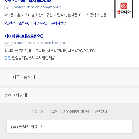
조립PC구매는 역시 샵다나와
mshop.danawa.com/mobile
광고
PC 용도별, 가격대별 최상의 구성, 조립 PC, 완제품, 다나와 공식 쇼핑몰
PC견적
조립PC
게임용PC
무이자할부
세이퍼 중고데스트탑PC
smartstore.naver.com/bornpc
광고
리사이클IT기기, 피벗모니터, 사무용모니터, 사무용PC PC, PC
할인
알림받기등록시 즉시할인제공
빠른배송 안내
법적고지 안내
PC버전
로그인
개인정보처리방침
고객센터
(주) 커넥트웨이브