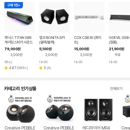
구매 1천+
제닉스 TITAN SB9
앱코 BONITA SP1
COX CSB30 (화이
GDEVIL GSB
게이밍스피커 사운드
(블랙/블랙)
트)
(정품)
바 컴퓨터스피커
79,000
5,100
15,000
21,900
원
원
원
원
3,000원
3,000원
3,000원
무료
제닉스
다나와
다나와
다나와
네이버
네이버
네이버
네이버
페이
페이
페이
페이
리
리
4.87
(
999+
)
5
(
4
)
별
별
뷰
뷰
점
점
수
수
카테고리 인기상품
전체보기
Creative PEBBLE
Creative PEBBLE
에디파이어 MR4
Crea