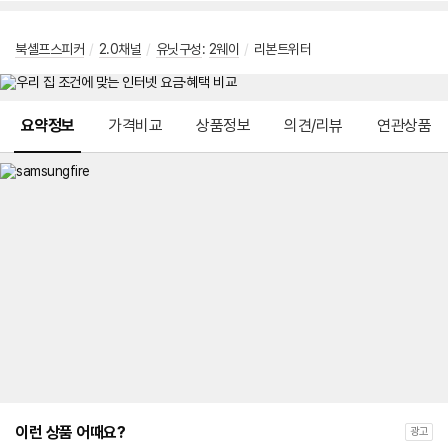
북셸프스피커
/
2.0채널
/
유닛구성
:
2웨이
/
리본트위터
메뉴 네비게이션
요약정보
가격비교
상품정보
의견/리뷰
연관상품
이런 상품 어때요?
광고