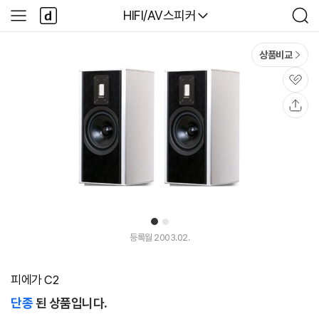
본문 바로가기
다
다나와
HIFI/AV스피커
사
검
나
이
색
와
드
메
메
상품비교
인
뉴
관
심
공
유
1
2
등록월 2003.02.
피에가 C2
단종
된 상품입니다.