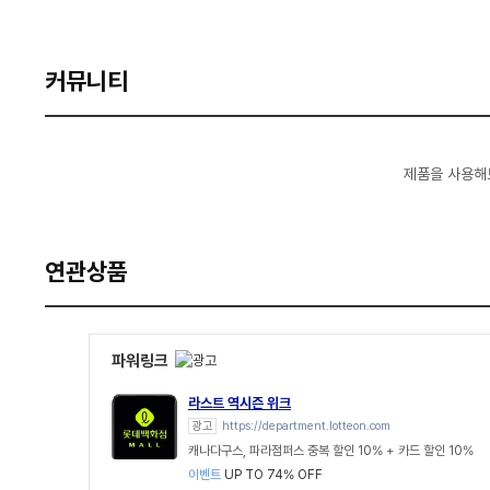
커뮤니티
제품을 사용해
연관상품
파워링크
라스트 역시즌 위크
광고
https://department.lotteon.com
캐나다구스, 파라점퍼스 중복 할인 10% + 카드 할인 10%
이벤트
UP TO 74% OFF