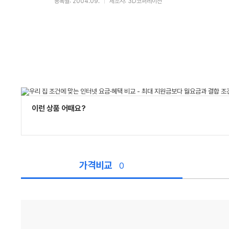
등록월: 2004.09.
제조사: 3D코퍼레이션
이런 상품 어때요?
가격비교
0
가
격
비
교