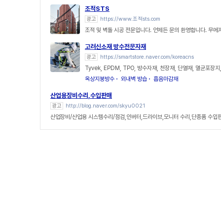
조적STS
광고
https://www.조적sts.com
조적 및 벽돌 시공 전문입니다. 언제든 문의 환영합니다. 무메
고려신소재 방수전문자재
광고
https://smartstore.naver.com/koreacns
Tyvek, EPDM, TPO, 방수자재, 천장재, 단열재, 멸균포장지
옥상지붕방수
외내벽 방습
흡음마감재
산업용장비수리,수입판매
광고
http://blog.naver.com/skyu0021
산업장비/산업용 시스템수리/점검,인버터,드라이브,모니터 수리,단종품 수입