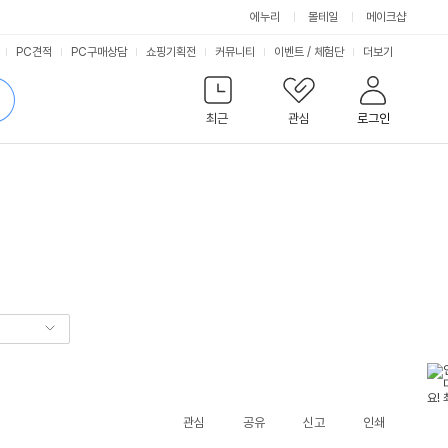
에누리
몰테일
메이크샵
서
PC견적
PC구매상담
쇼핑기획전
커뮤니티
이벤트
/
체험단
더보기
비
검
색
최근
관심
로그인
스
관심
공유
신고
인쇄