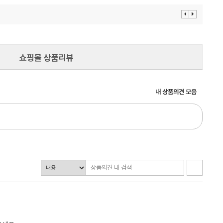
이
다
전
음
보
보
기
기
쇼핑몰 상품리뷰
내 상품의견 모음