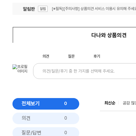
알림판
[※필독][주의사항] 상품의견 서비스 이용시 유의해 주세요
알림
잦은 오류, PC속도 잡자! PC안정화 위해 이건 꼭!
알림
다나와 상품의견
의견
질문
후기
전체보기
최신순
공감 많
0
의견
0
질문/답변
0