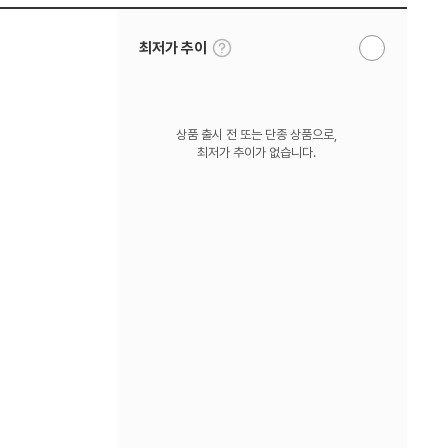
툴
최저가 추이
알
팁
림
보
받
기
기
상품 출시 전 또는 단종 상품으로,
최저가 추이가 없습니다.