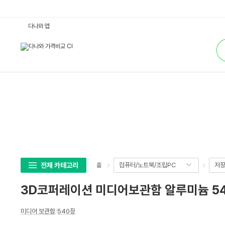
3
다나와 앱
D
코
통
퍼
합
레
검
이
색
션
미
디
어
보
관
함
알
루
미
늄
5
4
0
p
전체 카테고리
컴퓨터/노트북/조립PC
저
홈
:
다
나
3D코퍼레이션 미디어보관함 알루미늄 54
와
가
격
상
비
미디어 보관함
/
540장
세
교
스