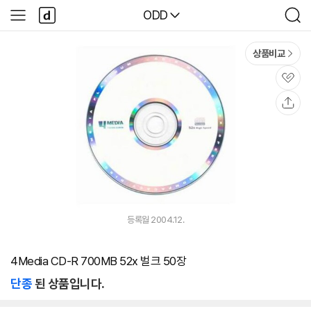
본문 바로가기
다
다나와
ODD
사
검
나
이
색
와
드
메
메
상품비교
인
뉴
관
심
공
유
등록월 2004.12.
4Media CD-R 700MB 52x 벌크 50장
단종
된 상품입니다.