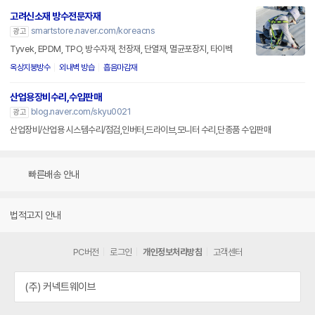
고려신소재 방수전문자재
smartstore.naver.com/koreacns
광고
Tyvek, EPDM, TPO, 방수자재, 천장재, 단열재, 멸균포장지, 타이벡
옥상지붕방수
외내벽 방습
흡음마감재
산업용장비수리,수입판매
blog.naver.com/skyu0021
광고
산업장비/산업용 시스템수리/점검,인버터,드라이브,모니터 수리,단종품 수입판매
빠른배송 안내
법적고지 안내
PC버전
로그인
개인정보처리방침
고객센터
(주) 커넥트웨이브