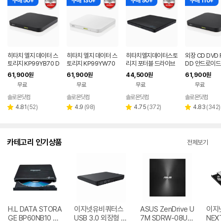
구매 50+
구매 130+
구매 90+
구매 110+
히타치 엘지 데이터 스
히타치 엘지 데이터 스
히타치엘지데이터스토
외장 CD DVD 
토리지 KP99YB70 D
토리지 KP99YW70
리지 포터블 드라이브
DD 안드로이드
VD 블랙 외장ODD C
DVD 화이트 외장OD
데스크탑 노트북 CD
트폰 지원 USB
61,900
61,900
44,500
61,900
원
원
원
원
D DVD 리핑 안드로이
D CD DVD 리핑 안드
DVD
블랙 히타치엘지
무료
무료
무료
무료
드
로이드
9YB70
솔로몬닷컴
솔로몬닷컴
솔로몬닷컴
솔로몬닷컴
네이버
페이
리
리
리
리
4.81
(
52
)
4.9
(
98
)
4.75
(
372
)
4.83
(
342
)
별
별
별
별
뷰
뷰
뷰
뷰
점
점
점
점
수
수
수
수
카테고리 인기상품
전체보기
H.L DATA STORA
이지넷유비쿼터스
ASUS ZenDrive U
이지
GE BP60NB10 블
USB 3.0 외장형 D
7M SDRW-08U7
NEX