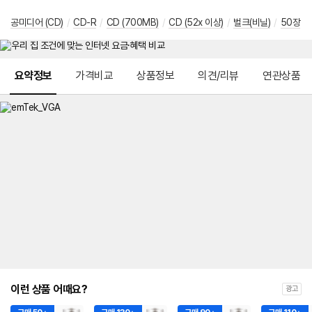
공미디어 (CD)
/
CD-R
/
CD (700MB)
/
CD (52x 이상)
/
벌크(비닐)
/
50장
메뉴 네비게이션
요약정보
가격비교
상품정보
의견/리뷰
연관상품
이런 상품 어때요?
광고