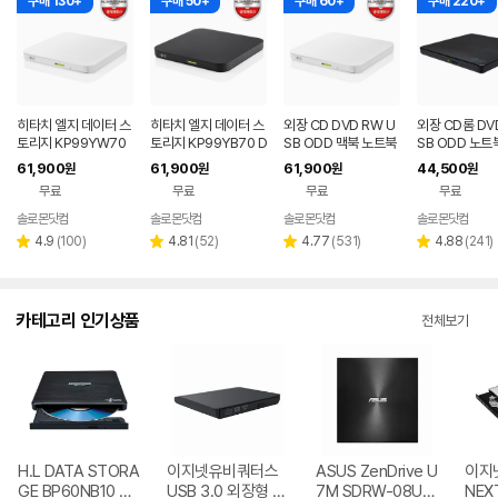
구매 130+
구매 50+
구매 60+
구매 220+
히타치 엘지 데이터 스
히타치 엘지 데이터 스
외장 CD DVD RW U
외장 CD롬 DV
토리지 KP99YW70
토리지 KP99YB70 D
SB ODD 맥북 노트북
SB ODD 노트
DVD 화이트 외장OD
VD 블랙 외장ODD C
호환 안드로이드 지원
크탑 맥 호환 블
61,900
61,900
61,900
44,500
원
원
원
원
D CD DVD 리핑 안드
D DVD 리핑 안드로이
화이트 히타치엘지 KP
치엘지 GP62N
무료
무료
무료
무료
로이드
드
99YW70
솔로몬닷컴
솔로몬닷컴
솔로몬닷컴
솔로몬닷컴
네이버
네이버
네이버
네
페이
페이
페이
페
리
리
리
리
4.9
(
100
)
4.81
(
52
)
4.77
(
531
)
4.88
(
241
)
별
별
별
별
뷰
뷰
뷰
뷰
점
점
점
점
수
수
수
수
카테고리 인기상품
전체보기
H.L DATA STORA
이지넷유비쿼터스
ASUS ZenDrive U
이지
GE BP60NB10 블
USB 3.0 외장형 D
7M SDRW-08U7
NEX