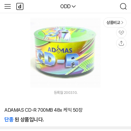
본문 바로가기
다
다나와
ODD
사
검
나
이
색
와
드
메
메
상품비교
인
뉴
관
심
공
유
등록월 2003.10.
ADAMAS CD-R 700MB 48x 케익 50장
단종
된 상품입니다.