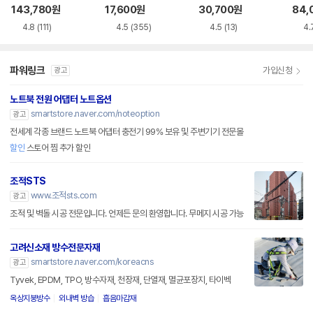
루레이 외장ODD
VD-RW NEXT-20
M-U-B
BR 
143,780
원
17,600
원
30,700
원
84,
0DVD-RW
4.8
(111)
4.5
(355)
4.5
(13)
4.
파워링크
가입신청
광고
노트북 전원 어댑터 노트옵션
smartstore.naver.com/noteoption
광고
전세계 각종 브랜드 노트북 어댑터 충전기 99% 보유 및 주변기기 전문몰
할인
스토어 찜 추가 할인
조적STS
www.조적sts.com
광고
조적 및 벽돌 시공 전문입니다. 언제든 문의 환영합니다. 무메지 시공 가능
고려신소재 방수전문자재
smartstore.naver.com/koreacns
광고
Tyvek, EPDM, TPO, 방수자재, 천장재, 단열재, 멸균포장지, 타이벡
옥상지붕방수
외내벽 방습
흡음마감재