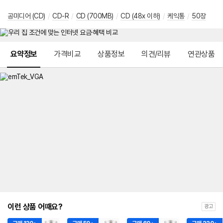
공미디어 (CD)
/
CD-R
/
CD (700MB)
/
CD (48x 이하)
/
케익통
/
50장
메뉴 네비게이션
요약정보
가격비교
상품정보
의견/리뷰
연관상품
이런 상품 어때요?
광고