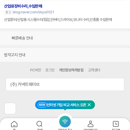
산업용장비수리,수입판매
blog.naver.com/skyu0021
광고
산업장비/산업용 시스템수리/점검,인버터,드라이브,모니터 수리,단종품 수입판매
빠른배송 안내
법적고지 안내
PC버전
로그인
개인정보처리방침
고객센터
(주) 커넥트웨이브
인터넷 가입 비교 서비스 오픈
NEW
닫기
이
전
페
이
지