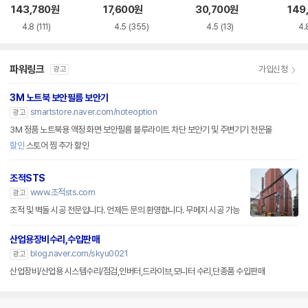
루레이 외장ODD
VD-RW NEXT-20
M-U-B
Writ
143,780
원
17,600
원
30,700
원
149
0DVD-RW
0
4.8
(111)
4.5
(355)
4.5
(13)
4.
파워링크
가입신청
광고
3M 노트북 보안필름 보안기
smartstore.naver.com/noteoption
광고
3M 정품 노트북용 액정 화면 보안필름 블루라이트 차단 보안기 및 주변기기 전문몰
할인
스토어 찜 추가 할인
조적STS
www.조적sts.com
광고
조적 및 벽돌 시공 전문입니다. 언제든 문의 환영합니다. 무메지 시공 가능
산업용장비수리,수입판매
blog.naver.com/skyu0021
광고
산업장비/산업용 시스템수리/점검,인버터,드라이브,모니터 수리,단종품 수입판매