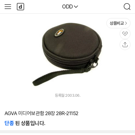
본문 바로가기
다
다나와
ODD
사
검
나
이
색
와
드
메
메
상품비교
인
뉴
관
심
공
유
등록월 2003.06.
AGVA 미디어보관함 28장 28R-21152
단종
된 상품입니다.