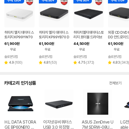
구매 130+
구매 50+
구매 90+
구매 110+
히타치 엘지 데이터 스
히타치 엘지 데이터 스
히타치엘지데이터스토
외장 CD DVD 
토리지 KP99YW70
토리지 KP99YB70 D
리지 포터블 드라이브
DD 안드로이드
DVD 화이트 외장OD
VD 블랙 외장ODD C
데스크탑 노트북 CD
트폰 지원 USB
61,900
61,900
44,500
61,900
원
원
원
원
D CD DVD 리핑 안드
D DVD 리핑 안드로이
DVD
블랙 히타치엘지
무료
무료
무료
무료
로이드
드
9YB70
솔로몬닷컴
솔로몬닷컴
솔로몬닷컴
솔로몬닷컴
네이버
네이버
페이
페이
리
리
리
리
4.9
(
100
)
4.81
(
53
)
4.75
(
372
)
4.83
(
343
)
별
별
별
별
뷰
뷰
뷰
뷰
점
점
점
점
수
수
수
수
카테고리 인기상품
전체보기
H.L DATA STORA
이지넷유비쿼터스
ASUS ZenDrive U
LG전자
GE BP60NB10 블
USB 3.0 외장형 D
7M SDRW-08U7
able