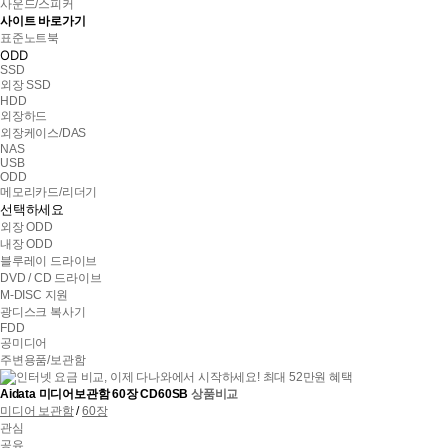
사운드/스피커
사이트 바로가기
표준노트북
ODD
SSD
외장 SSD
HDD
외장하드
외장케이스/DAS
NAS
USB
ODD
메모리카드/리더기
선택하세요
외장 ODD
내장 ODD
블루레이 드라이브
DVD / CD 드라이브
M-DISC 지원
광디스크 복사기
FDD
공미디어
주변용품/보관함
Aidata 미디어보관함 60장 CD60SB
상품비교
상
미디어 보관함
/
60장
세
관심
스
공유