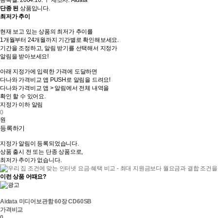
등록월: 2004.10.
ㅣ
제조사: Aidata
단종 된
상품입니다.
최저가 추이
툴
현재 보고 있는 상품의 최저가 추이를
팁
1개월부터 24개월까지 기간별로 확인해보세요.
보
기간을 조정하고, 알림 받기를 선택해서 지정가
기
알림을 받아보세요!
알
아래 지정가에 입력한 가격에 도달하면
림
다나와 가격비교 앱 PUSH로 알림을 드려요!
받
다나와 가격비교 앱 > 알림에서 전체 내역을
기
확인 할 수 있어요.
지정가 이하 알림
원
등록하기
닫
지정가 알림이 등록되었습니다.
기
상품 출시 전 또는 단종 상품으로,
최저가 추이가 없습니다.
이런 상품 어때요?
Aidata 미디어보관함 60장 CD60SB
가격비교
0