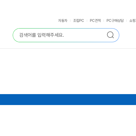
자동차
조립PC
PC견적
PC구매상담
쇼핑
통
검
합
색
검
색
고리