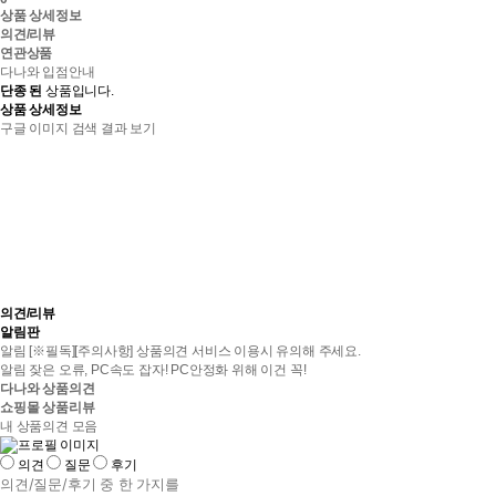
상품 상세정보
의견/리뷰
연관상품
가
다나와 입점안내
격
단종 된
상품입니다.
비
상품 상세정보
교
구글 이미지 검색 결과 보기
의견/리뷰
알림판
알림
[※필독][주의사항] 상품의견 서비스 이용시 유의해 주세요.
알림
잦은 오류, PC속도 잡자! PC안정화 위해 이건 꼭!
이
다
다나와 상품의견
전
음
쇼핑몰 상품리뷰
보
보
내 상품의견 모음
기
기
의견
질문
후기