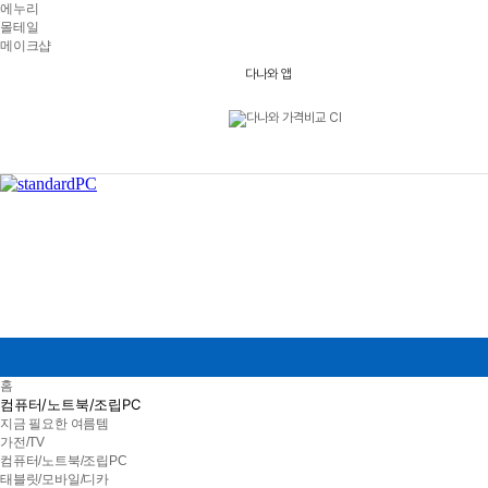
에누리
몰테일
메이크샵
A
다나와 앱
i
d
a
t
a
미
디
어
보
관
함
6
0
장
C
D
6
0
S
전체 카테
B
:
홈
다
컴퓨터/노트북/조립PC
나
지금 필요한 여름템
와
가전/TV
가
격
컴퓨터/노트북/조립PC
비
태블릿/모바일/디카