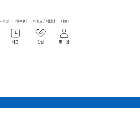
서
기획전
커뮤니티
이벤트
/
체험단
더보기
비
최근
관심
로그인
스