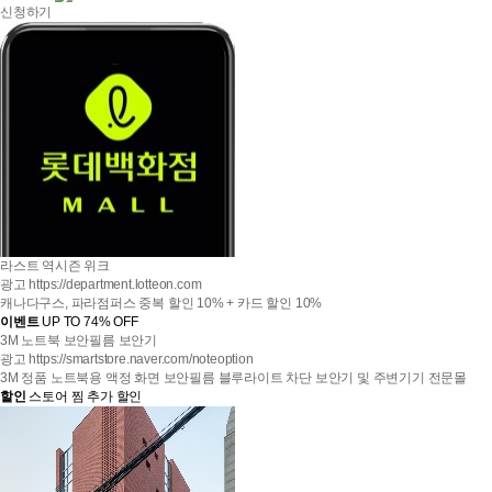
신청하기
라스트 역시즌 위크
광고
https://department.lotteon.com
캐나다구스, 파라점퍼스 중복 할인 10% + 카드 할인 10%
이벤트
UP TO 74% OFF
3M 노트북 보안필름 보안기
광고
https://smartstore.naver.com/noteoption
3M 정품 노트북용 액정 화면 보안필름 블루라이트 차단 보안기 및 주변기기 전문몰
할인
스토어 찜 추가 할인