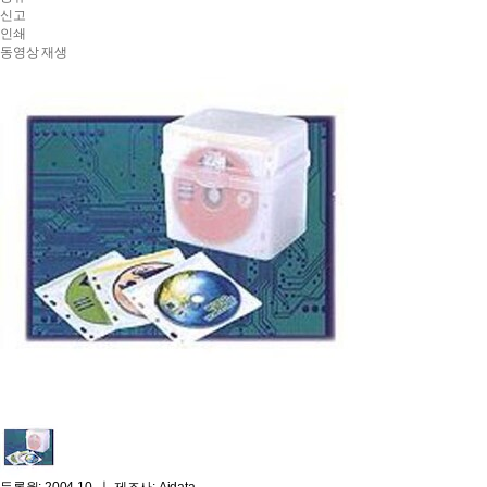
펙
신고
인쇄
동영상 재생