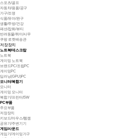
교
스포츠/골프
자동차/용품/공구
가구/조명
식품/유아/완구
생활/주방/건강
패션/잡화/뷰티
반려동물/취미/사무
쿠팡 로켓배송관
저장장치
노트북/데스크탑
노트북
게이밍 노트북
브랜드PC/조립PC
게이밍PC
딥러닝(GPU)PC
모니터/복합기
모니터
게이밍 모니터
복합기/프린터/SW
PC부품
주요부품
저장장치
키보드/마우스/웹캠
공유기/주변기기
게임/사운드
게임기/게이밍가구