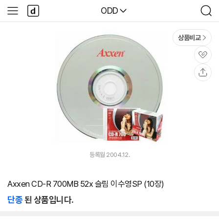
본문 바로가기
다
다나와
ODD
사
검
나
이
색
와
드
메
메
상품비교
인
뉴
관
심
공
유
등록월 2004.12.
Axxen CD-R 700MB 52x 슬림 이수영SP (10장)
단종
된 상품입니다.