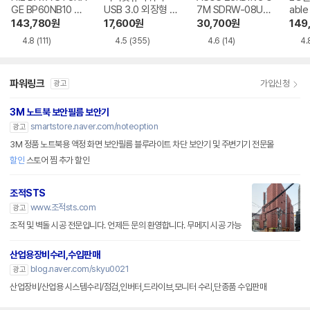
GE BP60NB10 블
USB 3.0 외장형 D
7M SDRW-08U7
able
루레이 외장ODD
VD-RW NEXT-20
M-U-B
Writ
143,780
원
17,600
원
30,700
원
149
0DVD-RW
0
4.8
(111)
4.5
(355)
4.6
(14)
4.
파워링크
가입신청
광고
3M 노트북 보안필름 보안기
smartstore.naver.com/noteoption
광고
3M 정품 노트북용 액정 화면 보안필름 블루라이트 차단 보안기 및 주변기기 전문몰
할인
스토어 찜 추가 할인
조적STS
www.조적sts.com
광고
조적 및 벽돌 시공 전문입니다. 언제든 문의 환영합니다. 무메지 시공 가능
산업용장비수리,수입판매
blog.naver.com/skyu0021
광고
산업장비/산업용 시스템수리/점검,인버터,드라이브,모니터 수리,단종품 수입판매