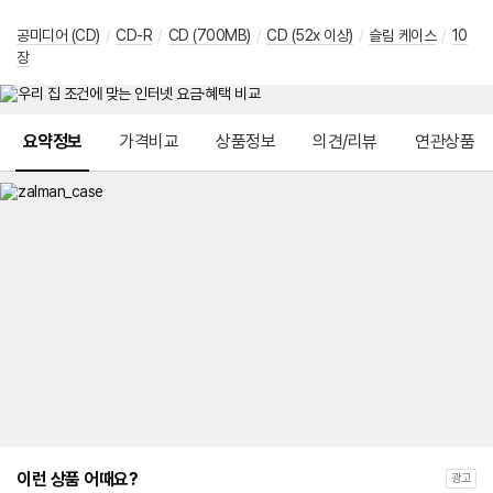
공미디어 (CD)
/
CD-R
/
CD (700MB)
/
CD (52x 이상)
/
슬림 케이스
/
10
장
메뉴 네비게이션
요약정보
가격비교
상품정보
의견/리뷰
연관상품
이런 상품 어때요?
광고