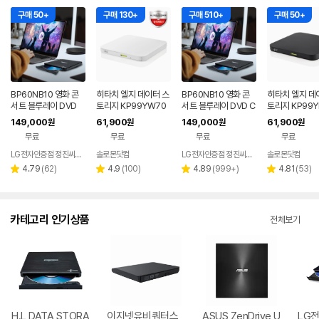
구매 50+
구매 130+
구매 510+
구매 50+
BP60NB10 영화 콘
히타치 엘지 데이터 스
BP60NB10 영화 콘
히타치 엘지 데
서트 블루레이 DVD
토리지 KP99YW70
서트 블루레이 DVD C
토리지 KP99Y
플레이어 노트북 외장
DVD 화이트 외장OD
D 재생 리핑 노트북 외
VD 블랙 외장O
149,000
61,900
149,000
61,900
원
원
원
원
ODD 맥 호환
D CD DVD 리핑 안드
장 ODD
D DVD 리핑 
무료
무료
무료
무료
로이드
드
LG전자인증점 정진씨앤에스
솔로몬닷컴
LG전자인증점 정진씨앤에스
솔로몬닷컴
네이버
네
페이
페
리
리
리
리
4.79
(
62
)
4.9
(
100
)
4.89
(
999+
)
4.81
(
53
)
별
별
별
별
뷰
뷰
뷰
뷰
점
점
점
점
수
수
수
수
카테고리 인기상품
전체보기
H.L DATA STORA
이지넷유비쿼터스
ASUS ZenDrive U
LG전자