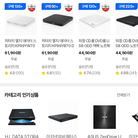
구매 130+
구매 50+
구매 130+
구매 220+
히타치 엘지 데이터 스
히타치 엘지 데이터 스
외장 CD롬 DVD롬 U
외장 CD롬 DV
토리지 KP99YW70
토리지 KP99YB70 D
SB ODD 맥북 노트북
SB ODD 노트
DVD 화이트 외장OD
VD 블랙 외장ODD C
호환 화이트 히타치엘
크탑 맥 호환 블
61,900
61,900
44,500
44,500
원
원
원
원
D CD DVD 리핑 안드
D DVD 리핑 안드로이
지 GP62NW60
치엘지 GP62N
무료
무료
무료
무료
로이드
드
솔로몬닷컴
솔로몬닷컴
솔로몬닷컴
솔로몬닷컴
네이버
네이버
네이버
네
페이
페이
페이
페
리
리
리
리
4.9
(
100
)
4.81
(
52
)
4.74
(
239
)
4.88
(
241
)
별
별
별
별
뷰
뷰
뷰
뷰
점
점
점
점
수
수
수
수
카테고리 인기상품
전체보기
H.L DATA STORA
이지넷유비쿼터스
ASUS ZenDrive U
이지