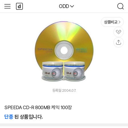
본문 바로가기
다
다나와
ODD
사
검
나
이
색
와
드
메
메
상품비교
인
뉴
관
심
공
유
등록월 2004.07.
SPEEDA CD-R 800MB 케익 100장
단종
된 상품입니다.