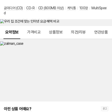
공미디어 (CD)
/
CD-R
/
CD (800MB 이상)
/
케익통
/
100장
/
MultiSpee
d
메뉴 네비게이션
요약정보
가격비교
상품정보
의견/리뷰
연관상품
이런 상품 어때요?
광고