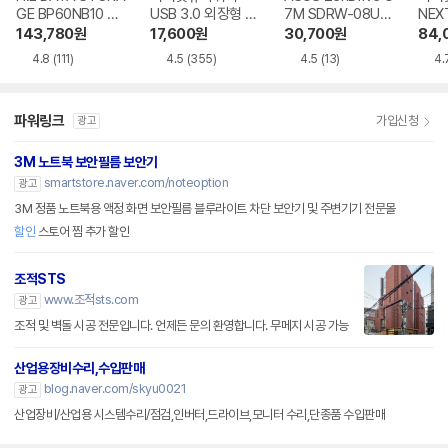
GE BP60NB10 블
USB 3.0 외장형 D
7M SDRW-08U7
NEX
루레이 외장ODD
VD-RW NEXT-20
M-U-B
BR 
143,780
원
17,600
원
30,700
원
84,
0DVD-RW
4.8
(111)
4.5
(355)
4.5
(13)
4.
파워링크
가입신청
광고
3M 노트북 보안필름 보안기
smartstore.naver.com/noteoption
광고
3M 정품 노트북용 액정 화면 보안필름 블루라이트 차단 보안기 및 주변기기 전문몰
할인
스토어 찜 추가 할인
조적STS
www.조적sts.com
광고
조적 및 벽돌 시공 전문입니다. 언제든 문의 환영합니다. 무메지 시공 가능
산업용장비수리,수입판매
blog.naver.com/skyu0021
광고
산업장비/산업용 시스템수리/점검,인버터,드라이브,모니터 수리,단종품 수입판매