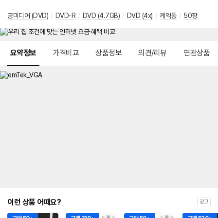
공미디어 (DVD)
/
DVD-R
/
DVD (4.7GB)
/
DVD (4x)
/
케익통
/
50장
메뉴 네비게이션
요약정보
가격비교
상품정보
의견/리뷰
연관상품
이런 상품 어때요?
광고