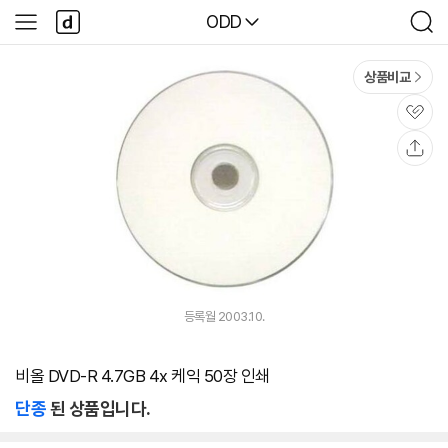
본문 바로가기
다
다나와
ODD
사
검
나
이
색
와
드
메
메
상품비교
인
뉴
관
심
공
유
등록월 2003.10.
비올 DVD-R 4.7GB 4x 케익 50장 인쇄
단종
된 상품입니다.