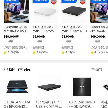
구매 50+
구매 130+
구매 50+
구매 520+
BP60NB10 영화 콘
히타치 엘지 데이터 스
히타치 엘지 데이터 스
BP60NB10 
서트 블루레이 DVD
토리지 KP99YW70
토리지 KP99YB70 D
서트 블루레이 D
플레이어 노트북 외장
DVD 화이트 외장OD
VD 블랙 외장ODD C
D 재생 리핑 노
149,000
61,900
61,900
149,000
원
원
원
원
ODD 맥 호환
D CD DVD 리핑 안드
D DVD 리핑 안드로이
장 ODD
무료
무료
무료
무료
로이드
드
LG전자인증점 정진씨앤에스
솔로몬닷컴
솔로몬닷컴
네이버
네이버
페이
페이
리
리
리
리
4.79
(
61
)
4.9
(
100
)
4.81
(
52
)
4.89
(
999
별
별
별
별
뷰
뷰
뷰
뷰
점
점
점
점
수
수
수
수
카테고리 인기상품
전체보기
H.L DATA STORA
이지넷유비쿼터스
ASUS ZenDrive U
이지
GE BP60NB10 블
USB 3.0 외장형 D
7M SDRW-08U7
NEX