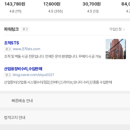
루레이 외장ODD
VD-RW NEXT-20
M-U-B
BR 
143,780
원
17,600
원
30,700
원
84,
0DVD-RW
4.8
(111)
4.5
(355)
4.5
(13)
4.
파워링크
가입신청
광고
조적STS
www.조적sts.com
광고
조적 및 벽돌 시공 전문입니다. 언제든 문의 환영합니다. 무메지 시공 가능
산업용장비수리,수입판매
blog.naver.com/skyu0021
광고
산업장비/산업용 시스템수리/점검,인버터,드라이브,모니터 수리,단종품 수입판매
빠른배송 안내
법적고지 안내