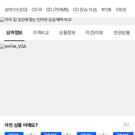
공미디어 (CD)
/
CD-R
/
CD (700MB)
/
CD (52x 이상)
/
케익통
/
100장
메뉴 네비게이션
요약정보
가격비교
상품정보
의견/리뷰
연관상품
이런 상품 어때요?
광고