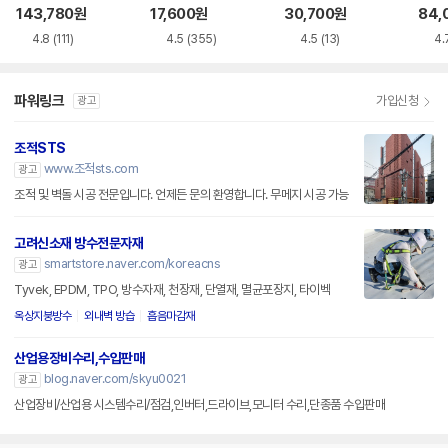
루레이 외장ODD
VD-RW NEXT-20
M-U-B
BR 
143,780
원
17,600
원
30,700
원
84,
0DVD-RW
4.8
(111)
4.5
(355)
4.5
(13)
4.
파워링크
가입신청
광고
조적STS
www.조적sts.com
광고
조적 및 벽돌 시공 전문입니다. 언제든 문의 환영합니다. 무메지 시공 가능
고려신소재 방수전문자재
smartstore.naver.com/koreacns
광고
Tyvek, EPDM, TPO, 방수자재, 천장재, 단열재, 멸균포장지, 타이벡
옥상지붕방수
외내벽 방습
흡음마감재
산업용장비수리,수입판매
blog.naver.com/skyu0021
광고
산업장비/산업용 시스템수리/점검,인버터,드라이브,모니터 수리,단종품 수입판매