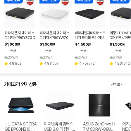
구매 50+
구매 130+
구매 90+
구매 110+
히타치 엘지 데이터 스
히타치 엘지 데이터 스
히타치엘지데이터스토
외장 CD DVD 
토리지 KP99YB70 D
토리지 KP99YW70
리지 포터블 드라이브
DD 안드로이드
VD 블랙 외장ODD C
DVD 화이트 외장OD
데스크탑 노트북 CD
트폰 지원 USB
61,900
61,900
44,500
61,900
원
원
원
원
D DVD 리핑 안드로이
D CD DVD 리핑 안드
DVD
블랙 히타치엘지
무료
무료
무료
무료
드
로이드
9YB70
솔로몬닷컴
솔로몬닷컴
솔로몬닷컴
솔로몬닷컴
네이버
페이
리
리
리
리
4.81
(
52
)
4.9
(
100
)
4.75
(
372
)
4.83
(
342
)
별
별
별
별
뷰
뷰
뷰
뷰
점
점
점
점
수
수
수
수
카테고리 인기상품
전체보기
H.L DATA STORA
이지넷유비쿼터스
ASUS ZenDrive U
이지
GE BP60NB10 블
USB 3.0 외장형 D
7M SDRW-08U7
NEX