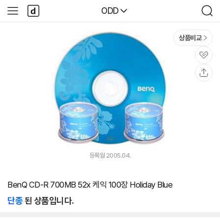
본문 바로가기
다
다나와
ODD
사
검
나
이
색
와
드
메
메
상품비교
인
뉴
관
심
공
유
등록월 2005.04.
BenQ CD-R 700MB 52x 케익 100장 Holiday Blue
단종
된 상품입니다.