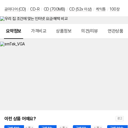
공미디어 (CD)
/
CD-R
/
CD (700MB)
/
CD (52x 이상)
/
케익통
/
100장
메뉴 네비게이션
요약정보
가격비교
상품정보
의견/리뷰
연관상품
이런 상품 어때요?
광고