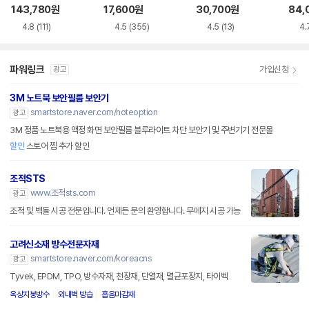
루레이 외장ODD
VD-RW NEXT-20
M-U-B
BR 
143,780
원
17,600
원
30,700
원
84,
0DVD-RW
4.8
(111)
4.5
(355)
4.5
(13)
4.
파워링크
가입신청
광고
3M 노트북 보안필름 보안기
smartstore.naver.com/noteoption
광고
3M 정품 노트북용 액정 화면 보안필름 블루라이트 차단 보안기 및 주변기기 전문몰
할인
스토어 찜 추가 할인
조적STS
www.조적sts.com
광고
조적 및 벽돌 시공 전문입니다. 언제든 문의 환영합니다. 무메지 시공 가능
고려신소재 방수전문자재
smartstore.naver.com/koreacns
광고
Tyvek, EPDM, TPO, 방수자재, 천장재, 단열재, 멸균포장지, 타이벡
옥상지붕방수
외내벽 방습
흡음마감재