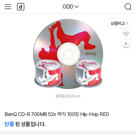
본문 바로가기
다
다나와
ODD
사
검
나
이
색
와
드
메
메
상품비교
인
뉴
관
심
공
유
등록월 2005.04.
BenQ CD-R 700MB 52x 케익 100장 Hip-Hop RED
단종
된 상품입니다.