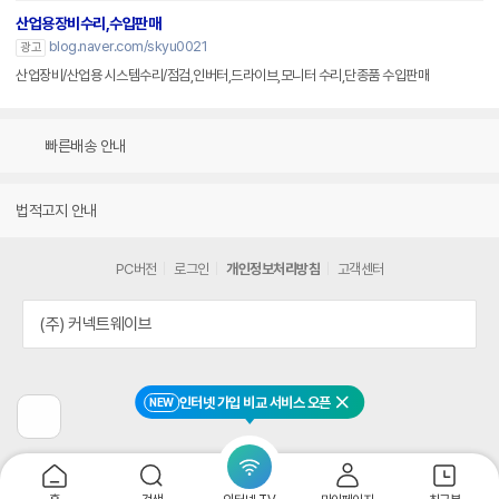
산업용장비수리,수입판매
blog.naver.com/skyu0021
광고
산업장비/산업용 시스템수리/점검,인버터,드라이브,모니터 수리,단종품 수입판매
빠른배송 안내
법적고지 안내
PC버전
로그인
개인정보처리방침
고객센터
(주) 커넥트웨이브
인터넷 가입 비교 서비스 오픈
NEW
닫기
이
전
페
이
지