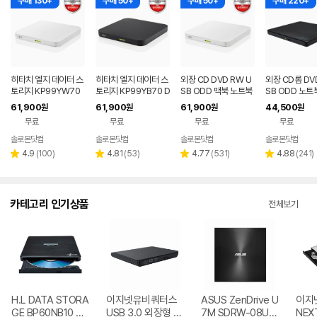
구매 130+
구매 50+
구매 50+
구매 220+
히타치 엘지 데이터 스
히타치 엘지 데이터 스
외장 CD DVD RW U
외장 CD롬 DV
토리지 KP99YW70
토리지 KP99YB70 D
SB ODD 맥북 노트북
SB ODD 노트
DVD 화이트 외장OD
VD 블랙 외장ODD C
호환 안드로이드 지원
크탑 맥 호환 블
61,900
61,900
61,900
44,500
원
원
원
원
D CD DVD 리핑 안드
D DVD 리핑 안드로이
화이트 히타치엘지 KP
치엘지 GP62N
무료
무료
무료
무료
로이드
드
99YW70
솔로몬닷컴
솔로몬닷컴
솔로몬닷컴
솔로몬닷컴
네이버
네이버
네이버
네
페이
페이
페이
페
리
리
리
리
4.9
(
100
)
4.81
(
53
)
4.77
(
531
)
4.88
(
241
)
별
별
별
별
뷰
뷰
뷰
뷰
점
점
점
점
수
수
수
수
카테고리 인기상품
전체보기
H.L DATA STORA
이지넷유비쿼터스
ASUS ZenDrive U
이지
GE BP60NB10 블
USB 3.0 외장형 D
7M SDRW-08U7
NEX