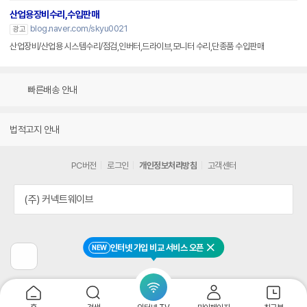
산업용장비수리,수입판매
blog.naver.com/skyu0021
광고
산업장비/산업용 시스템수리/점검,인버터,드라이브,모니터 수리,단종품 수입판매
빠른배송 안내
법적고지 안내
PC버전
로그인
개인정보처리방침
고객센터
(주) 커넥트웨이브
인터넷 가입 비교 서비스 오픈
NEW
닫기
이
전
페
이
지