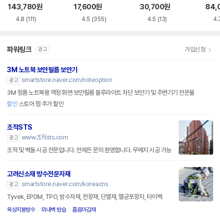
루레이 외장ODD
VD-RW NEXT-20
M-U-B
BR 
143,780
원
17,600
원
30,700
원
84,
0DVD-RW
4.8
(111)
4.5
(355)
4.5
(13)
4.
파워링크
가입신청
광고
3M 노트북 보안필름 보안기
smartstore.naver.com/noteoption
광고
3M 정품 노트북용 액정 화면 보안필름 블루라이트 차단 보안기 및 주변기기 전문몰
할인
스토어 찜 추가 할인
조적STS
www.조적sts.com
광고
조적 및 벽돌 시공 전문입니다. 언제든 문의 환영합니다. 무메지 시공 가능
고려신소재 방수전문자재
smartstore.naver.com/koreacns
광고
Tyvek, EPDM, TPO, 방수자재, 천장재, 단열재, 멸균포장지, 타이벡
옥상지붕방수
외내벽 방습
흡음마감재