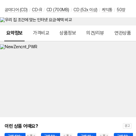
공미디어 (CD)
/
CD-R
/
CD (700MB)
/
CD (52x 이상)
/
케익통
/
50장
메뉴 네비게이션
요약정보
가격비교
상품정보
의견/리뷰
연관상품
이런 상품 어때요?
광고