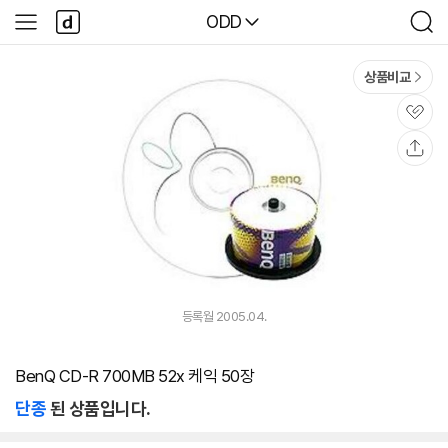
본문 바로가기
다
다나와
ODD
사
검
나
이
색
와
드
메
메
상품비교
인
뉴
관
심
공
유
등록월 2005.04.
BenQ CD-R 700MB 52x 케익 50장
단종
된 상품입니다.