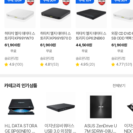
구매 130+
구매 50+
구매 10+
구매 50+
히타치 엘지 데이터 스
히타치 엘지 데이터 스
히타치 엘지 데이터 스
외장 CD DVD 
토리지 KP99YW70
토리지 KP99YB70 D
토리지 GP62NB60
SB ODD 맥북
DVD 화이트 외장OD
VD 블랙 외장ODD C
블랙 외장 ODD CD D
호환 안드로이드
61,900
61,900
44,500
61,900
원
원
원
원
D CD DVD 리핑 안드
D DVD 리핑 안드로이
VD 리핑 플레이어
화이트 히타치엘
무료
무료
무료
무료
로이드
드
99YW70
솔로몬닷컴
솔로몬닷컴
솔로몬닷컴
솔로몬닷컴
네이버
네이버
페이
페이
리
리
리
리
4.9
(
100
)
4.81
(
53
)
4.95
(
20
)
4.77
(
531
)
별
별
별
별
뷰
뷰
뷰
뷰
점
점
점
점
수
수
수
수
카테고리 인기상품
전체보기
H.L DATA STORA
이지넷유비쿼터스
ASUS ZenDrive U
이지
GE BP60NB10 블
USB 3.0 외장형 D
7M SDRW-08U7
NEX