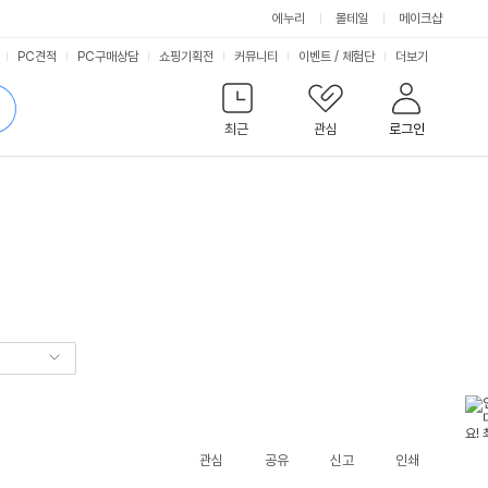
에누리
몰테일
메이크샵
서
PC견적
PC구매상담
쇼핑기획전
커뮤니티
이벤트
/
체험단
더보기
비
검
색
최근
관심
로그인
스
관심
공유
신고
인쇄