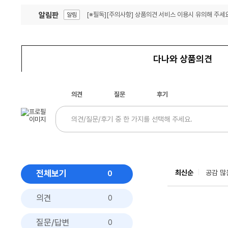
알림판
[※필독][주의사항] 상품의견 서비스 이용시 유의해 주세요
알림
잦은 오류, PC속도 잡자! PC안정화 위해 이건 꼭!
알림
다나와 상품의견
의견
질문
후기
전체보기
최신순
공감 많
0
의견
0
질문/답변
0