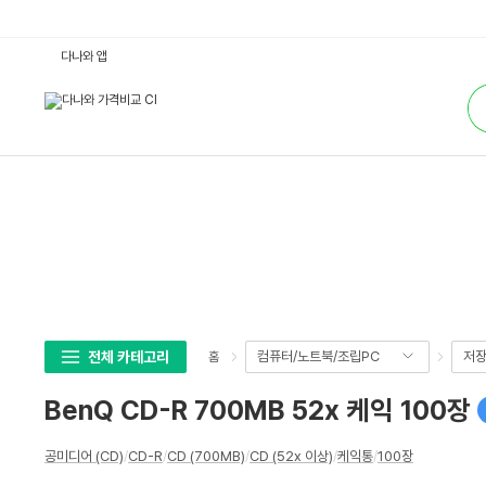
B
다나와 앱
e
n
통
Q
합
C
검
D
색
-
R
7
0
0
M
B
5
2
x
케
익
1
0
0
전체 카테고리
컴퓨터/노트북/조립PC
저
홈
장
:
다
BenQ CD-R 700MB 52x 케익 100장
나
와
가
상
격
공미디어 (CD)
/
CD-R
/
CD (700MB)
/
CD (52x 이상)
/
케익통
/
100장
세
비
교
스