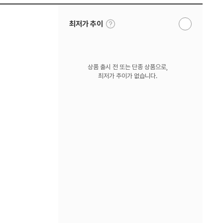
툴
최저가 추이
알
팁
림
보
받
기
기
상품 출시 전 또는 단종 상품으로,
최저가 추이가 없습니다.