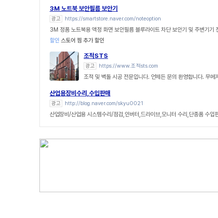
3M 노트북 보안필름 보안기
광고
https://smartstore.naver.com/noteoption
3M 정품 노트북용 액정 화면 보안필름 블루라이트 차단 보안기 및 주변기기
할인
스토어 찜 추가 할인
조적STS
광고
https://www.조적sts.com
조적 및 벽돌 시공 전문입니다. 언제든 문의 환영합니다. 무메
산업용장비수리,수입판매
광고
http://blog.naver.com/skyu0021
산업장비/산업용 시스템수리/점검,인버터,드라이브,모니터 수리,단종품 수입