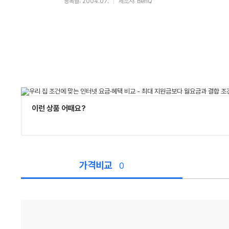
등록월: 2004.07.
제조사: BenQ
이런 상품 어때요?
가격비교
0
가
격
비
교