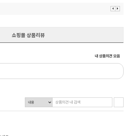
이
다
전
음
보
보
기
기
쇼핑몰 상품리뷰
내 상품의견 모음