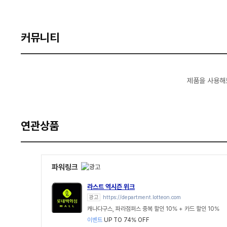
커뮤니티
제품을 사용해
연관상품
파워링크
라스트 역시즌 위크
광고
https://department.lotteon.com
캐나다구스, 파라점퍼스 중복 할인 10% + 카드 할인 10%
이벤트
UP TO 74% OFF