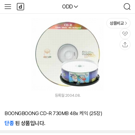
본문 바로가기
다
다나와
ODD
사
검
나
이
색
와
드
메
메
상품비교
인
뉴
관
심
공
유
등록월 2004.08.
BOONGBOONG CD-R 730MB 48x 케익 (25장)
단종
된 상품입니다.