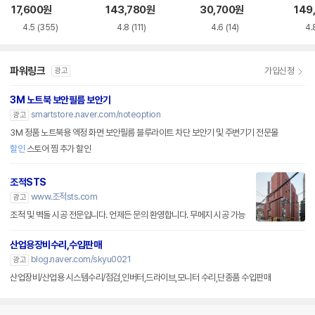
VD-RW NEXT-20
루레이 외장ODD
M-U-B
Writ
17,600
원
143,780
원
30,700
원
149
0DVD-RW
0
4.5
(355)
4.8
(111)
4.6
(14)
4.
파워링크
가입신청
광고
3M 노트북 보안필름 보안기
smartstore.naver.com/noteoption
광고
3M 정품 노트북용 액정 화면 보안필름 블루라이트 차단 보안기 및 주변기기 전문몰
할인
스토어 찜 추가 할인
조적STS
www.조적sts.com
광고
조적 및 벽돌 시공 전문입니다. 언제든 문의 환영합니다. 무메지 시공 가능
산업용장비수리,수입판매
blog.naver.com/skyu0021
광고
산업장비/산업용 시스템수리/점검,인버터,드라이브,모니터 수리,단종품 수입판매