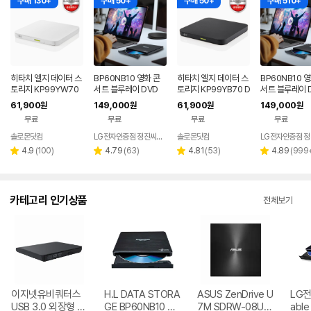
구매 130+
구매 50+
구매 50+
구매 510+
히타치 엘지 데이터 스
BP60NB10 영화 콘
히타치 엘지 데이터 스
BP60NB10 
토리지 KP99YW70
서트 블루레이 DVD
토리지 KP99YB70 D
서트 블루레이 D
DVD 화이트 외장OD
플레이어 노트북 외장
VD 블랙 외장ODD C
D 재생 리핑 노
61,900
149,000
61,900
149,000
원
원
원
원
D CD DVD 리핑 안드
ODD 맥 호환
D DVD 리핑 안드로이
장 ODD
무료
무료
무료
무료
로이드
드
솔로몬닷컴
LG전자인증점 정진씨앤에스
솔로몬닷컴
네이버
네이버
페이
페이
리
리
리
리
4.9
(
100
)
4.79
(
63
)
4.81
(
53
)
4.89
(
999
별
별
별
별
뷰
뷰
뷰
뷰
점
점
점
점
수
수
수
수
카테고리 인기상품
전체보기
이지넷유비쿼터스
H.L DATA STORA
ASUS ZenDrive U
LG전자
USB 3.0 외장형 D
GE BP60NB10 블
7M SDRW-08U7
able