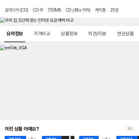
공미디어 (CD)
/
CD-R
/
730MB
/
CD (48x 이하)
/
케익통
/
25장
메뉴 네비게이션
요약정보
가격비교
상품정보
의견/리뷰
연관상품
이런 상품 어때요?
광고