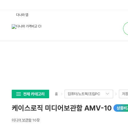
케
다나와 앱
이
스
통
로
합
직
검
미
색
디
어
보
관
함
A
M
V
-
1
0
:
다
나
와
전체 카테고리
컴퓨터/노트북/조립PC
저
홈
가
격
비
케이스로직 미디어보관함 AMV-10
상품비
교
상
미디어 보관함
/
10장
세
스