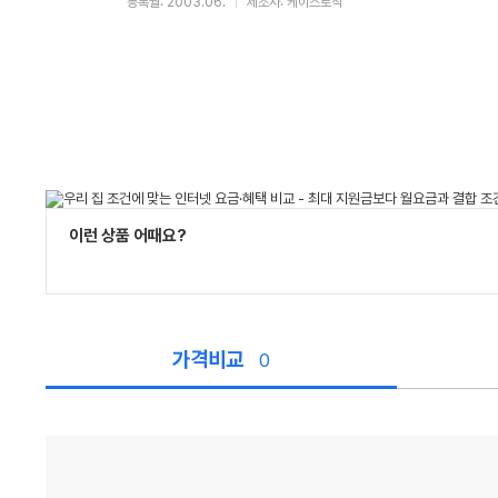
등록월: 2003.06.
제조사: 케이스로직
이런 상품 어때요?
가격비교
0
가
격
비
교