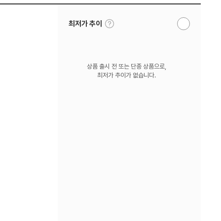
툴
최저가 추이
알
팁
림
보
받
기
기
상품 출시 전 또는 단종 상품으로,
최저가 추이가 없습니다.