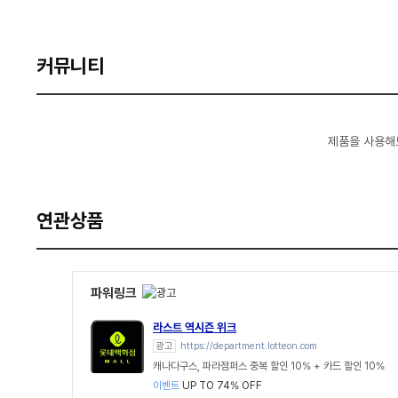
커뮤니티
제품을 사용해
연관상품
파워링크
라스트 역시즌 위크
광고
https://department.lotteon.com
캐나다구스, 파라점퍼스 중복 할인 10% + 카드 할인 10%
이벤트
UP TO 74% OFF