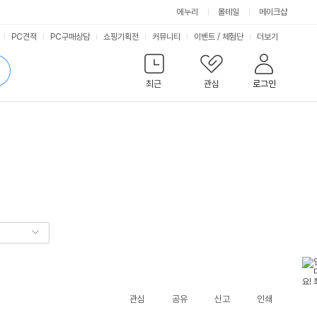
에누리
몰테일
메이크샵
서
PC견적
PC구매상담
쇼핑기획전
커뮤니티
이벤트
/
체험단
더보기
비
검
색
최근
관심
로그인
스
관심
공유
신고
인쇄