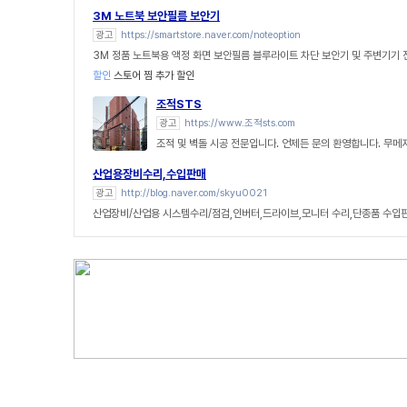
3M 노트북 보안필름 보안기
광고
https://smartstore.naver.com/noteoption
3M 정품 노트북용 액정 화면 보안필름 블루라이트 차단 보안기 및 주변기기
할인
스토어 찜 추가 할인
조적STS
광고
https://www.조적sts.com
조적 및 벽돌 시공 전문입니다. 언제든 문의 환영합니다. 무메
산업용장비수리,수입판매
광고
http://blog.naver.com/skyu0021
산업장비/산업용 시스템수리/점검,인버터,드라이브,모니터 수리,단종품 수입