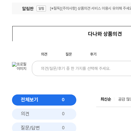
알림판
[※필독][주의사항] 상품의견 서비스 이용시 유의해 주세요
알림
잦은 오류, PC속도 잡자! PC안정화 위해 이건 꼭!
알림
다나와 상품의견
의견
질문
후기
전체보기
최신순
공감 많
0
의견
0
질문/답변
0