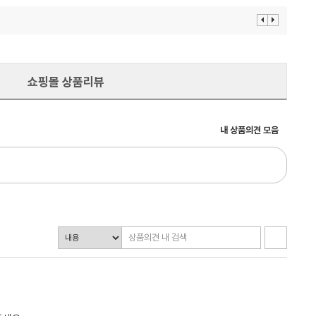
이
다
전
음
보
보
기
기
쇼핑몰 상품리뷰
내 상품의견 모음