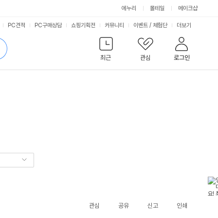
에누리
몰테일
메이크샵
서
PC견적
PC구매상담
쇼핑기획전
커뮤니티
이벤트
/
체험단
더보기
비
검
색
최근
관심
로그인
스
관심
공유
신고
인쇄