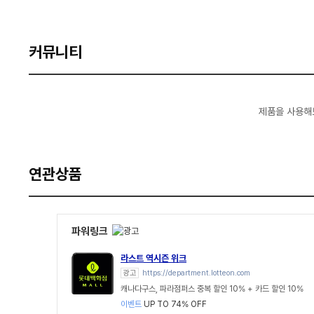
커뮤니티
제품을 사용해
연관상품
파워링크
라스트 역시즌 위크
광고
https://department.lotteon.com
캐나다구스, 파라점퍼스 중복 할인 10% + 카드 할인 10%
이벤트
UP TO 74% OFF