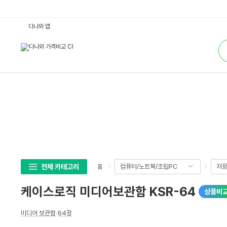
케
다나와 앱
이
스
통
로
합
직
검
미
색
디
어
보
관
함
K
S
R
-
6
4
:
다
나
와
전체 카테고리
컴퓨터/노트북/조립PC
저
홈
가
격
비
케이스로직 미디어보관함 KSR-64
상품비
교
상
미디어 보관함
/
64장
세
스