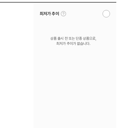
툴
최저가 추이
알
팁
림
보
받
기
기
상품 출시 전 또는 단종 상품으로,
최저가 추이가 없습니다.