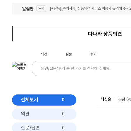
알림판
[※필독][주의사항] 상품의견 서비스 이용시 유의해 주세요
알림
잦은 오류, PC속도 잡자! PC안정화 위해 이건 꼭!
알림
다나와 상품의견
의견
질문
후기
전체보기
최신순
공감 많
0
의견
0
질문/답변
0