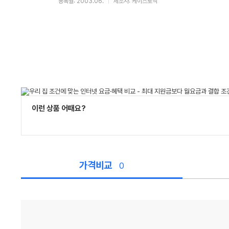
등록월: 2003.06.
제조사: 케이스로직
이런 상품 어때요?
가격비교
0
가
격
비
교