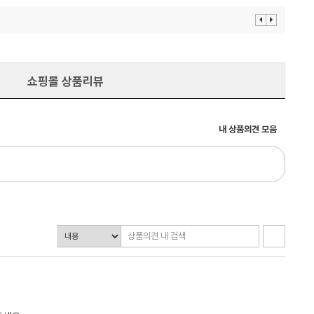
이
다
전
음
보
보
기
기
쇼핑몰 상품리뷰
내 상품의견 모음