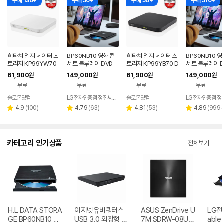
구매 130+
구매 50+
구매 50+
구매 510+
히타치 엘지 데이터 스
BP60NB10 영화 콘
히타치 엘지 데이터 스
BP60NB10 
토리지 KP99YW70
서트 블루레이 DVD
토리지 KP99YB70 D
서트 블루레이 D
DVD 화이트 외장OD
플레이어 노트북 외장
VD 블랙 외장ODD C
D 재생 리핑 노
61,900
149,000
61,900
149,000
원
원
원
원
D CD DVD 리핑 안드
ODD 맥 호환
D DVD 리핑 안드로이
장 ODD
무료
무료
무료
무료
로이드
드
솔로몬닷컴
LG전자인증점 정진씨앤에스
솔로몬닷컴
네이버
네이버
페이
페이
리
리
리
리
4.9
(
100
)
4.79
(
63
)
4.81
(
53
)
4.89
(
999
별
별
별
별
뷰
뷰
뷰
뷰
점
점
점
점
수
수
수
수
카테고리 인기상품
전체보기
H.L DATA STORA
이지넷유비쿼터스
ASUS ZenDrive U
LG전자
GE BP60NB10 블
USB 3.0 외장형 D
7M SDRW-08U7
able