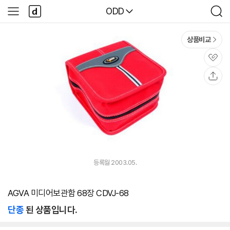
본문 바로가기
다
다나와
ODD
사
검
나
이
색
와
드
메
메
상품비교
인
뉴
관
심
공
유
등록월 2003.05.
AGVA 미디어보관함 68장 CDVJ-68
단종
된 상품입니다.