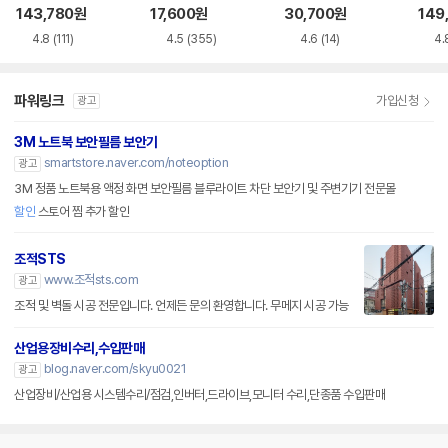
루레이 외장ODD
VD-RW NEXT-20
M-U-B
Writ
143,780
원
17,600
원
30,700
원
149
0DVD-RW
0
4.8
(111)
4.5
(355)
4.6
(14)
4.
파워링크
가입신청
광고
3M 노트북 보안필름 보안기
smartstore.naver.com/noteoption
광고
3M 정품 노트북용 액정 화면 보안필름 블루라이트 차단 보안기 및 주변기기 전문몰
할인
스토어 찜 추가 할인
조적STS
www.조적sts.com
광고
조적 및 벽돌 시공 전문입니다. 언제든 문의 환영합니다. 무메지 시공 가능
산업용장비수리,수입판매
blog.naver.com/skyu0021
광고
산업장비/산업용 시스템수리/점검,인버터,드라이브,모니터 수리,단종품 수입판매