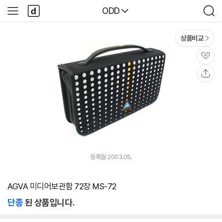
본문 바로가기
다
다나와
ODD
사
검
나
이
색
와
드
메
메
상품비교
인
뉴
관
심
공
유
등록월 2003.05.
AGVA 미디어보관함 72장 MS-72
단종
된 상품입니다.