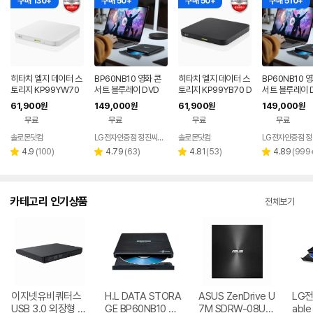
구매 130+
구매 50+
구매 50+
구매 510+
히타치 엘지 데이터 스
BP60NB10 영화 콘
히타치 엘지 데이터 스
BP60NB10 
토리지 KP99YW70
서트 블루레이 DVD
토리지 KP99YB70 D
서트 블루레이 D
DVD 화이트 외장OD
플레이어 노트북 외장
VD 블랙 외장ODD C
D 재생 리핑 노
61,900
149,000
61,900
149,000
원
원
원
원
D CD DVD 리핑 안드
ODD 맥 호환
D DVD 리핑 안드로이
장 ODD
무료
무료
무료
무료
로이드
드
솔로몬닷컴
LG전자인증점 정진씨앤에스
솔로몬닷컴
네이버
네이버
페이
페이
리
리
리
리
4.9
(
100
)
4.79
(
63
)
4.81
(
53
)
4.89
(
999
별
별
별
별
뷰
뷰
뷰
뷰
점
점
점
점
수
수
수
수
카테고리 인기상품
전체보기
이지넷유비쿼터스
H.L DATA STORA
ASUS ZenDrive U
LG전자
USB 3.0 외장형 D
GE BP60NB10 블
7M SDRW-08U7
able