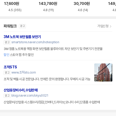
VD-RW NEXT-20
루레이 외장ODD
M-U-B
Writ
17,600
원
143,780
원
30,700
원
149
0DVD-RW
0
4.5
(355)
4.8
(111)
4.6
(14)
4.
파워링크
가입신청
광고
3M 노트북 보안필름 보안기
smartstore.naver.com/noteoption
광고
3M 정품 노트북용 액정 화면 보안필름 블루라이트 차단 보안기 및 주변기기 전문몰
할인
스토어 찜 추가 할인
조적STS
www.조적sts.com
광고
조적 및 벽돌 시공 전문입니다. 언제든 문의 환영합니다. 무메지 시공 가능
산업용장비수리,수입판매
blog.naver.com/skyu0021
광고
산업장비/산업용 시스템수리/점검,인버터,드라이브,모니터 수리,단종품 수입판매