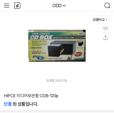
본문 바로가기
다
다나와
ODD
사
검
나
이
색
와
드
메
메
상품비교
인
뉴
관
심
공
유
등록월 2002.06.
HIPCE 미디어보관함 CDB-120p
단종
된 상품입니다.