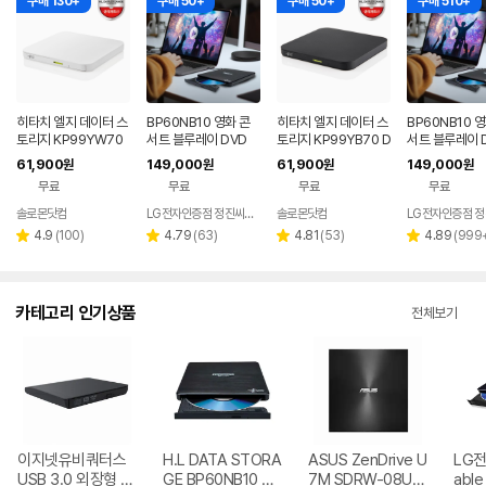
구매 130+
구매 50+
구매 50+
구매 510+
히타치 엘지 데이터 스
BP60NB10 영화 콘
히타치 엘지 데이터 스
BP60NB10 
토리지 KP99YW70
서트 블루레이 DVD
토리지 KP99YB70 D
서트 블루레이 D
DVD 화이트 외장OD
플레이어 노트북 외장
VD 블랙 외장ODD C
D 재생 리핑 노
61,900
149,000
61,900
149,000
원
원
원
원
D CD DVD 리핑 안드
ODD 맥 호환
D DVD 리핑 안드로이
장 ODD
무료
무료
무료
무료
로이드
드
솔로몬닷컴
LG전자인증점 정진씨앤에스
솔로몬닷컴
네이버
네이버
페이
페이
리
리
리
리
4.9
(
100
)
4.79
(
63
)
4.81
(
53
)
4.89
(
999
별
별
별
별
뷰
뷰
뷰
뷰
점
점
점
점
수
수
수
수
카테고리 인기상품
전체보기
이지넷유비쿼터스
H.L DATA STORA
ASUS ZenDrive U
LG전자
USB 3.0 외장형 D
GE BP60NB10 블
7M SDRW-08U7
able