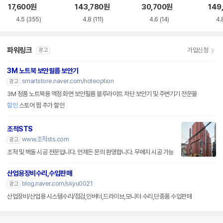
VD-RW NEXT-20
루레이 외장ODD
M-U-B
Writ
17,600
원
143,780
원
30,700
원
149
0DVD-RW
0
4.5
(355)
4.8
(111)
4.6
(14)
4.
파워링크
가입신청
광고
3M 노트북 보안필름 보안기
smartstore.naver.com/noteoption
광고
3M 정품 노트북용 액정 화면 보안필름 블루라이트 차단 보안기 및 주변기기 전문몰
할인
스토어 찜 추가 할인
조적STS
www.조적sts.com
광고
조적 및 벽돌 시공 전문입니다. 언제든 문의 환영합니다. 무메지 시공 가능
산업용장비수리,수입판매
blog.naver.com/skyu0021
광고
산업장비/산업용 시스템수리/점검,인버터,드라이브,모니터 수리,단종품 수입판매