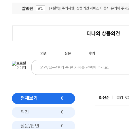
알림판
[※필독][주의사항] 상품의견 서비스 이용시 유의해 주세요
알림
잦은 오류, PC속도 잡자! PC안정화 위해 이건 꼭!
알림
다나와 상품의견
의견
질문
후기
전체보기
최신순
공감 많
0
의견
0
질문/답변
0