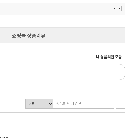
이
다
전
음
보
보
기
기
쇼핑몰 상품리뷰
내 상품의견 모음