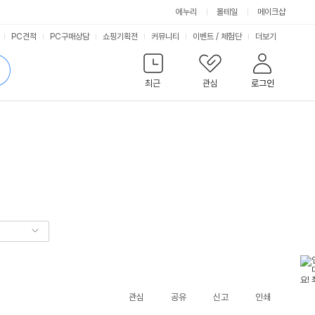
에누리
몰테일
메이크샵
서
PC견적
PC구매상담
쇼핑기획전
커뮤니티
이벤트
/
체험단
더보기
비
검
색
최근
관심
로그인
스
관심
공유
신고
인쇄