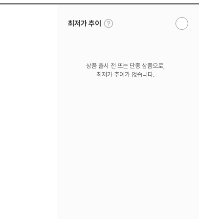
툴
최저가 추이
알
팁
림
보
받
기
기
상품 출시 전 또는 단종 상품으로,
최저가 추이가 없습니다.