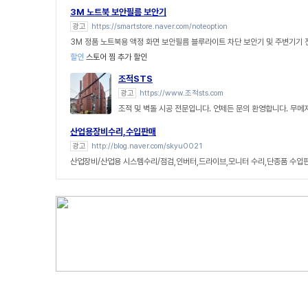
3M 노트북 보안필름 보안기
광고
https://smartstore.naver.com/noteoption
3M 정품 노트북용 액정 화면 보안필름 블루라이트 차단 보안기 및 주변기기
할인
스토어 찜 추가 할인
조적STS
광고
https://www.조적sts.com
조적 및 벽돌 시공 전문입니다. 언제든 문의 환영합니다. 무메
산업용장비수리,수입판매
광고
http://blog.naver.com/skyu0021
산업장비/산업용 시스템수리/점검,인버터,드라이브,모니터 수리,단종품 수입