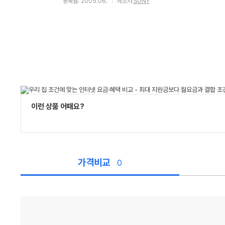
등록월: 2005.06.
제조사:
SONY
이런 상품 어때요?
가격비교
0
가
격
비
교