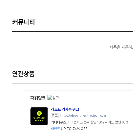
커뮤니티
제품을 사용해
연관상품
파워링크
라스트 역시즌 위크
광고
https://department.lotteon.com
캐나다구스, 파라점퍼스 중복 할인 10% + 카드 할인 10%
이벤트
UP TO 74% OFF