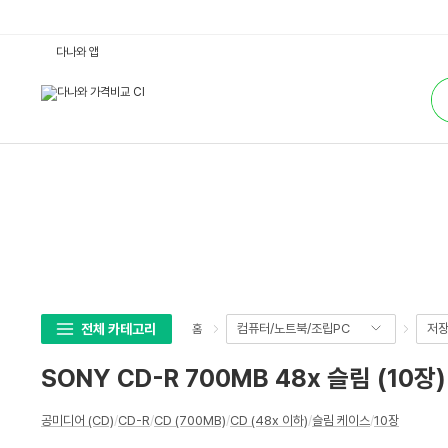
S
다나와 앱
O
N
통
Y
합
C
검
D
색
-
R
7
0
0
M
B
4
8
x
슬
림
(1
0
장)
전체 카테고리
컴퓨터/노트북/조립PC
저
홈
:
다
나
SONY CD-R 700MB 48x 슬림 (10장)
와
가
격
상
비
공미디어 (CD)
/
CD-R
/
CD (700MB)
/
CD (48x 이하)
/
슬림 케이스
/
10장
세
교
스