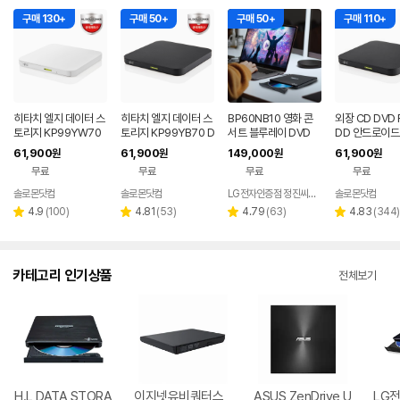
구매 130+
구매 50+
구매 50+
구매 110+
히타치 엘지 데이터 스
히타치 엘지 데이터 스
BP60NB10 영화 콘
외장 CD DVD 
토리지 KP99YW70
토리지 KP99YB70 D
서트 블루레이 DVD
DD 안드로이드
DVD 화이트 외장OD
VD 블랙 외장ODD C
플레이어 노트북 외장
트폰 지원 USB
61,900
61,900
149,000
61,900
원
원
원
원
D CD DVD 리핑 안드
D DVD 리핑 안드로이
ODD 맥 호환
블랙 히타치엘지
무료
무료
무료
무료
로이드
드
9YB70
솔로몬닷컴
솔로몬닷컴
LG전자인증점 정진씨앤에스
솔로몬닷컴
네이버
네이버
네
페이
페이
페
리
리
리
리
4.9
(
100
)
4.81
(
53
)
4.79
(
63
)
4.83
(
344
)
별
별
별
별
뷰
뷰
뷰
뷰
점
점
점
점
수
수
수
수
카테고리 인기상품
전체보기
H.L DATA STORA
이지넷유비쿼터스
ASUS ZenDrive U
LG전자