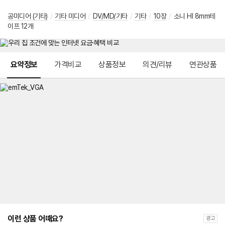
공미디어 (기타)
/
기타 미디어
/
DV/MD/기타
/
기타
/
10장
/
소니 HI 8mm테
이프 12개
메뉴 네비게이션
요약정보
가격비교
상품정보
의견/리뷰
연관상품
이런 상품 어때요?
광고