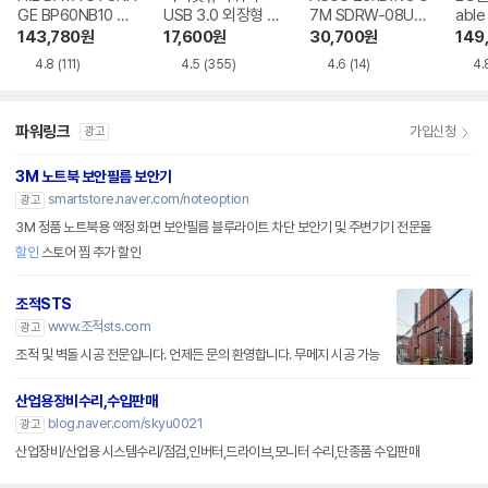
GE BP60NB10 블
USB 3.0 외장형 D
7M SDRW-08U7
able
루레이 외장ODD
VD-RW NEXT-20
M-U-B
Writ
143,780
원
17,600
원
30,700
원
149
0DVD-RW
0
4.8
(111)
4.5
(355)
4.6
(14)
4.
파워링크
가입신청
광고
3M 노트북 보안필름 보안기
smartstore.naver.com/noteoption
광고
3M 정품 노트북용 액정 화면 보안필름 블루라이트 차단 보안기 및 주변기기 전문몰
할인
스토어 찜 추가 할인
조적STS
www.조적sts.com
광고
조적 및 벽돌 시공 전문입니다. 언제든 문의 환영합니다. 무메지 시공 가능
산업용장비수리,수입판매
blog.naver.com/skyu0021
광고
산업장비/산업용 시스템수리/점검,인버터,드라이브,모니터 수리,단종품 수입판매