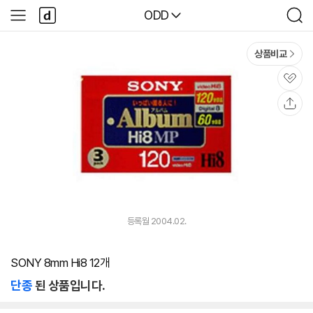
본문 바로가기
다
다나와
ODD
사
검
나
이
색
와
드
메
메
상품비교
인
뉴
관
심
공
유
등록월 2004.02.
SONY 8mm Hi8 12개
단종
된 상품입니다.