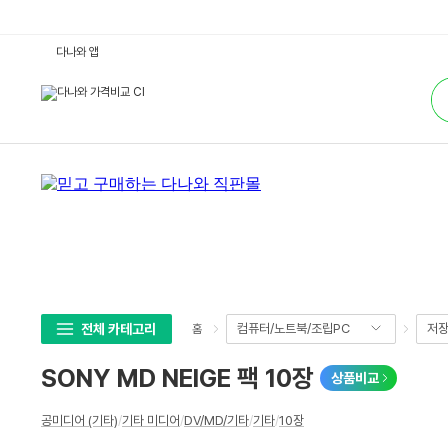
S
다나와 앱
O
N
통
Y
합
M
검
D
색
N
E
I
G
E
팩
1
0
장
:
다
나
와
가
격
전체 카테고리
컴퓨터/노트북/조립PC
저
홈
비
교
SONY MD NEIGE 팩 10장
상품비교
상
공미디어 (기타)
/
기타 미디어
/
DV/MD/기타
/
기타
/
10장
세
스