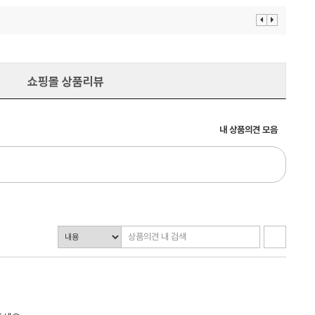
이
다
전
음
보
보
기
기
쇼핑몰 상품리뷰
내 상품의견 모음