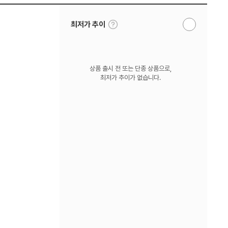
툴
최저가 추이
알
팁
림
보
받
기
기
상품 출시 전 또는 단종 상품으로,
최저가 추이가 없습니다.