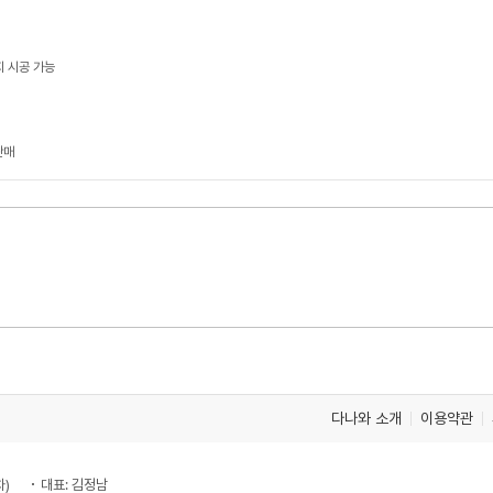
지 시공 가능
판매
다나와 소개
이용약관
차)
대표: 김정남