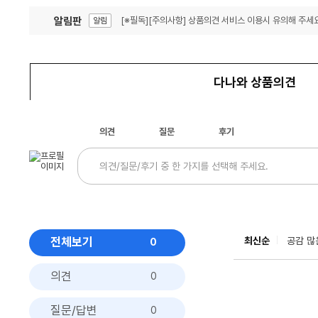
알림판
[※필독][주의사항] 상품의견 서비스 이용시 유의해 주세요
알림
잦은 오류, PC속도 잡자! PC안정화 위해 이건 꼭!
알림
다나와 상품의견
의견
질문
후기
전체보기
최신순
공감 많
0
의견
0
질문/답변
0