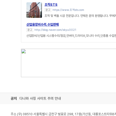
조적STS
광고
https://www.조적sts.com
조적 및 벽돌 시공 전문입니다. 언제든 문의 환영합니다. 무메
산업용장비수리,수입판매
광고
http://blog.naver.com/skyu0021
산업장비/산업용 시스템수리/점검,인버터,드라이브,모니터 수리,단종품 수입
공지
다나와 사칭 사이트 주의 안내
주소 (우) 08510 서울특별시 금천구 벚꽃로 298, 17층(가산동, 대륭포스트타워6