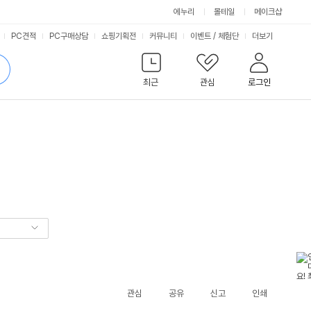
에누리
몰테일
메이크샵
서
PC견적
PC구매상담
쇼핑기획전
커뮤니티
이벤트
/
체험단
더보기
비
검
색
최근
관심
로그인
스
관심
공유
신고
인쇄