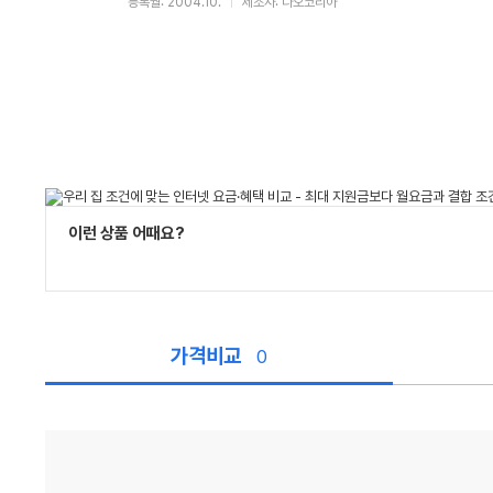
등록월: 2004.10.
제조사: 다오코리아
이런 상품 어때요?
가격비교
0
가
격
비
교