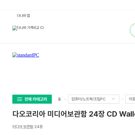
다
다나와 앱
오
코
통
리
합
아
검
미
색
디
어
보
관
함
2
4
장
C
D
W
a
l
l
e
전체 카테고리
컴퓨터/노트북/조립PC
저
홈
t
블
루
다오코리아 미디어보관함 24장 CD Wall
:
다
나
상
와
미디어 보관함
/
24장
세
가
격
스