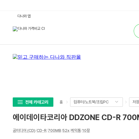
에
다나와 앱
이
데
통
이
합
타
검
코
색
리
아
D
D
Z
O
N
E
C
D
-
R
7
0
0
전체 카테고리
컴퓨터/노트북/조립PC
저
홈
M
B
5
에이데이타코리아 DDZONE CD-R 700M
2
X
케
상
익
공미디어 (CD)
/
CD-R
/
700MB
/
52x
/
케익통
/
10장
세
(1
0
스