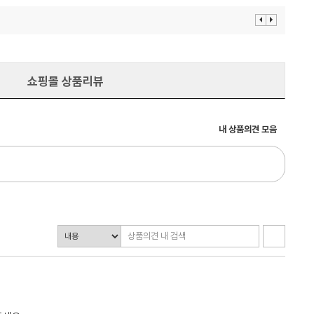
이
다
전
음
보
보
기
기
쇼핑몰 상품리뷰
내 상품의견 모음