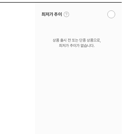
툴
최저가 추이
알
팁
림
보
받
기
기
상품 출시 전 또는 단종 상품으로,
최저가 추이가 없습니다.