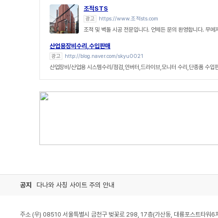
조적STS
광고
https://www.조적sts.com
조적 및 벽돌 시공 전문입니다. 언제든 문의 환영합니다. 무메
산업용장비수리,수입판매
광고
http://blog.naver.com/skyu0021
산업장비/산업용 시스템수리/점검,인버터,드라이브,모니터 수리,단종품 수입
공지
다나와 사칭 사이트 주의 안내
주소 (우) 08510 서울특별시 금천구 벚꽃로 298, 17층(가산동, 대륭포스트타워6