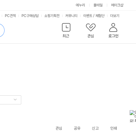
에누리
몰테일
메이크샵
서
PC견적
PC구매상담
쇼핑기획전
커뮤니티
이벤트
/
체험단
더보기
비
검
색
최근
관심
로그인
스
관심
공유
신고
인쇄