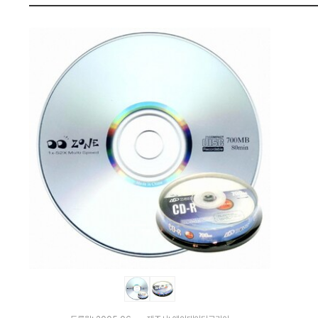
장)
펙
:
다
나
와
가
격
비
교