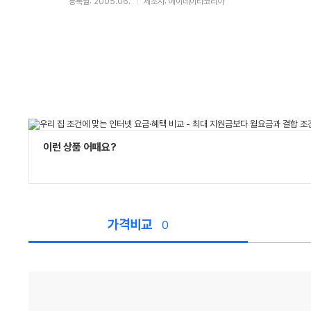
등록월: 2005.06.
제조사: 에이데이타코리아
이런 상품 어때요?
가격비교
0
가
격
비
교