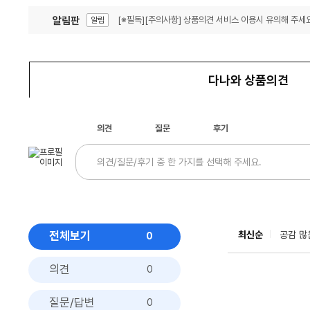
알림판
[※필독][주의사항] 상품의견 서비스 이용시 유의해 주세요
알림
잦은 오류, PC속도 잡자! PC안정화 위해 이건 꼭!
알림
다나와 상품의견
의견
질문
후기
전체보기
최신순
공감 많
0
의견
0
질문/답변
0