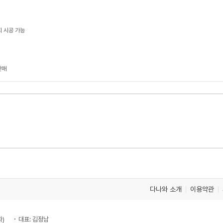
지 시공 가능
판매
다나와 소개
이용약관
차)
대표: 김정남