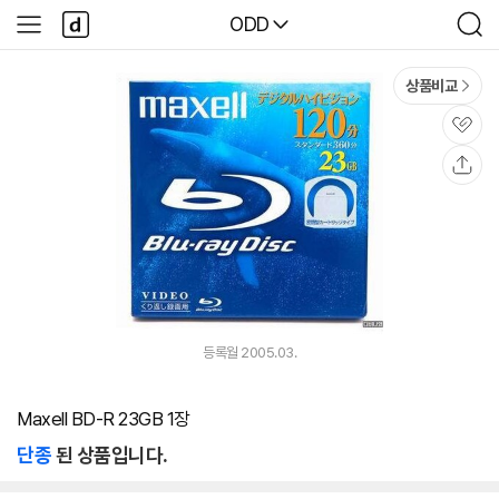
본문 바로가기
다
다나와
ODD
사
검
나
이
색
와
드
메
메
상품비교
인
뉴
관
심
공
유
등록월 2005.03.
Maxell BD-R 23GB 1장
단종
된 상품입니다.