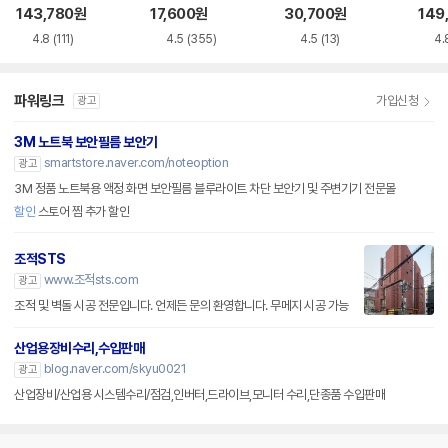
루레이 외장ODD
VD-RW NEXT-20
M-U-B
Writ
143,780
원
17,600
원
30,700
원
149
0DVD-RW
0
4.8
(111)
4.5
(355)
4.5
(13)
4.
파워링크
가입신청
광고
3M 노트북 보안필름 보안기
smartstore.naver.com/noteoption
광고
3M 정품 노트북용 액정 화면 보안필름 블루라이트 차단 보안기 및 주변기기 전문몰
할인
스토어 찜 추가 할인
조적STS
www.조적sts.com
광고
조적 및 벽돌 시공 전문입니다. 언제든 문의 환영합니다. 무메지 시공 가능
산업용장비수리,수입판매
blog.naver.com/skyu0021
광고
산업장비/산업용 시스템수리/점검,인버터,드라이브,모니터 수리,단종품 수입판매