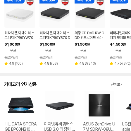
구매 130+
구매 50+
구매 110+
구매 90+
히타치 엘지 데이터 스
히타치 엘지 데이터 스
외장 CD DVD RW O
히타치엘지데
토리지 KP99YW70
토리지 KP99YB70 D
DD 안드로이드 스마
리지 포터블 드
DVD 화이트 외장OD
VD 블랙 외장ODD C
트폰 지원 USB 외장형
데스크탑 노트북
61,900
61,900
61,900
44,500
원
원
원
원
D CD DVD 리핑 안드
D DVD 리핑 안드로이
블랙 히타치엘지 KP9
DVD
무료
무료
무료
무료
로이드
드
9YB70
솔로몬닷컴
솔로몬닷컴
솔로몬닷컴
솔로몬닷컴
네이버
네이버
네이버
페이
페이
페이
리
리
리
리
4.9
(
100
)
4.81
(
53
)
4.83
(
343
)
4.75
(
372
)
별
별
별
별
뷰
뷰
뷰
뷰
점
점
점
점
수
수
수
수
카테고리 인기상품
전체보기
H.L DATA STORA
이지넷유비쿼터스
ASUS ZenDrive U
LG전자
GE BP60NB10 블
USB 3.0 외장형 D
7M SDRW-08U7
able