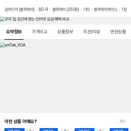
공미디어 (블루레이)
/
BD-R
/
블루레이 (25GB)
/
기타
/
블루레이케이스
/
1장
메뉴 네비게이션
요약정보
가격비교
상품정보
의견/리뷰
연관상품
이런 상품 어때요?
광고