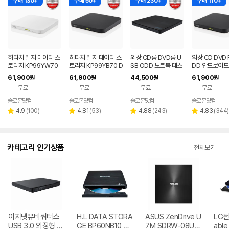
구매 130+
구매 50+
구매 230+
구매 110+
히타치 엘지 데이터 스
히타치 엘지 데이터 스
외장 CD롬 DVD롬 U
외장 CD DVD 
토리지 KP99YW70
토리지 KP99YB70 D
SB ODD 노트북 데스
DD 안드로이드
DVD 화이트 외장OD
VD 블랙 외장ODD C
크탑 맥 호환 블랙 히타
트폰 지원 USB
61,900
61,900
44,500
61,900
원
원
원
원
D CD DVD 리핑 안드
D DVD 리핑 안드로이
치엘지 GP62NB60
블랙 히타치엘지
무료
무료
무료
무료
로이드
드
9YB70
솔로몬닷컴
솔로몬닷컴
솔로몬닷컴
솔로몬닷컴
네이버
네이버
네이버
페이
페이
페이
리
리
리
리
4.9
(
100
)
4.81
(
53
)
4.88
(
243
)
4.83
(
344
)
별
별
별
별
뷰
뷰
뷰
뷰
점
점
점
점
수
수
수
수
카테고리 인기상품
전체보기
이지넷유비쿼터스
H.L DATA STORA
ASUS ZenDrive U
LG전자
USB 3.0 외장형 D
GE BP60NB10 블
7M SDRW-08U7
able