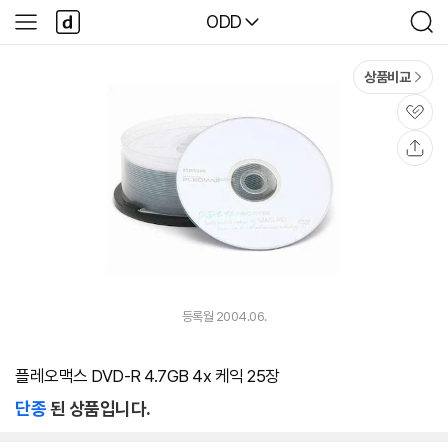
본문 바로가기
다
다나와
ODD
사
검
나
이
색
와
드
메
메
상품비교
인
뉴
관
심
공
유
등록월 2004.06.
플레오맥스 DVD-R 4.7GB 4x 케익 25장
단종
된 상품입니다.