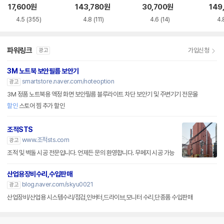
VD-RW NEXT-20
루레이 외장ODD
M-U-B
Writ
17,600
원
143,780
원
30,700
원
149
0DVD-RW
0
4.5
(355)
4.8
(111)
4.6
(14)
4.
파워링크
가입신청
광고
3M 노트북 보안필름 보안기
smartstore.naver.com/noteoption
광고
3M 정품 노트북용 액정 화면 보안필름 블루라이트 차단 보안기 및 주변기기 전문몰
할인
스토어 찜 추가 할인
조적STS
www.조적sts.com
광고
조적 및 벽돌 시공 전문입니다. 언제든 문의 환영합니다. 무메지 시공 가능
산업용장비수리,수입판매
blog.naver.com/skyu0021
광고
산업장비/산업용 시스템수리/점검,인버터,드라이브,모니터 수리,단종품 수입판매