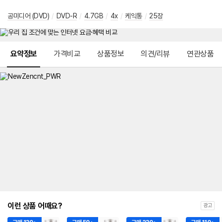
공미디어 (DVD)
/
DVD-R
/
4.7GB
/
4x
/
케익통
/
25장
메뉴 네비게이션
요약정보
가격비교
상품정보
의견/리뷰
연관상품
이런 상품 어때요?
광고