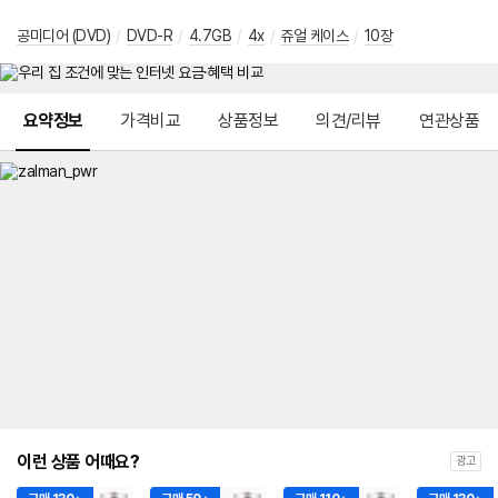
공미디어 (DVD)
/
DVD-R
/
4.7GB
/
4x
/
쥬얼 케이스
/
10장
메뉴 네비게이션
요약정보
가격비교
상품정보
의견/리뷰
연관상품
이런 상품 어때요?
광고