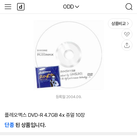
본문 바로가기
다
다나와
ODD
사
검
나
이
색
와
드
메
메
상품비교
인
뉴
관
심
공
유
등록월 2004.09.
플레오맥스 DVD-R 4.7GB 4x 쥬얼 10장
단종
된 상품입니다.