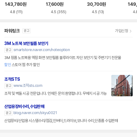
루레이 외장ODD
VD-RW NEXT-20
M-U-B
Writ
143,780
원
17,600
원
30,700
원
149
0DVD-RW
0
4.8
(111)
4.5
(355)
4.5
(13)
4.
파워링크
가입신청
광고
3M 노트북 보안필름 보안기
smartstore.naver.com/noteoption
광고
3M 정품 노트북용 액정 화면 보안필름 블루라이트 차단 보안기 및 주변기기 전문몰
할인
스토어 찜 추가 할인
조적STS
www.조적sts.com
광고
조적 및 벽돌 시공 전문입니다. 언제든 문의 환영합니다. 무메지 시공 가능
산업용장비수리,수입판매
blog.naver.com/skyu0021
광고
산업장비/산업용 시스템수리/점검,인버터,드라이브,모니터 수리,단종품 수입판매