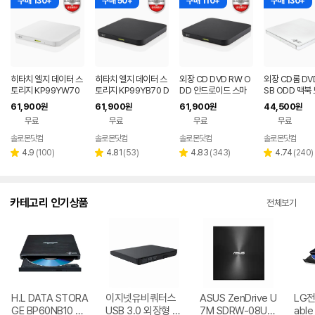
구매 130+
구매 50+
구매 110+
구매 130+
히타치 엘지 데이터 스
히타치 엘지 데이터 스
외장 CD DVD RW O
외장 CD롬 DV
토리지 KP99YW70
토리지 KP99YB70 D
DD 안드로이드 스마
SB ODD 맥북
DVD 화이트 외장OD
VD 블랙 외장ODD C
트폰 지원 USB 외장형
호환 화이트 히
61,900
61,900
61,900
44,500
원
원
원
원
D CD DVD 리핑 안드
D DVD 리핑 안드로이
블랙 히타치엘지 KP9
지 GP62NW6
무료
무료
무료
무료
로이드
드
9YB70
솔로몬닷컴
솔로몬닷컴
솔로몬닷컴
솔로몬닷컴
네이버
네이버
네이버
네
페이
페이
페이
페
리
리
리
리
4.9
(
100
)
4.81
(
53
)
4.83
(
343
)
4.74
(
240
)
별
별
별
별
뷰
뷰
뷰
뷰
점
점
점
점
수
수
수
수
카테고리 인기상품
전체보기
H.L DATA STORA
이지넷유비쿼터스
ASUS ZenDrive U
LG전자
GE BP60NB10 블
USB 3.0 외장형 D
7M SDRW-08U7
able