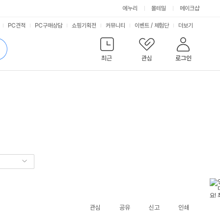
에누리
몰테일
메이크샵
서
PC견적
PC구매상담
쇼핑기획전
커뮤니티
이벤트
/
체험단
더보기
비
검
색
최근
관심
로그인
스
관심
공유
신고
인쇄