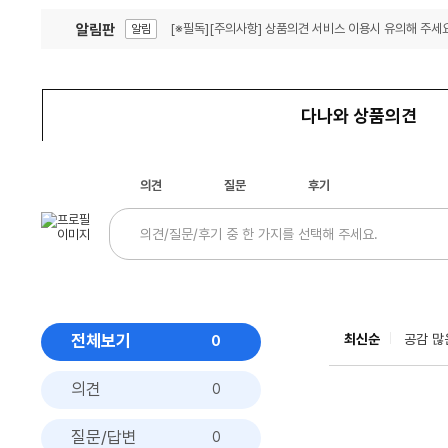
알림판
[※필독][주의사항] 상품의견 서비스 이용시 유의해 주세요
알림
잦은 오류, PC속도 잡자! PC안정화 위해 이건 꼭!
알림
다나와 상품의견
의견
질문
후기
전체보기
최신순
공감 많
0
의견
0
질문/답변
0