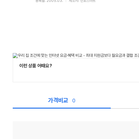
등록월: 2005.03.
제조사: 인포스마트
이런 상품 어때요?
가격비교
0
가
격
비
교