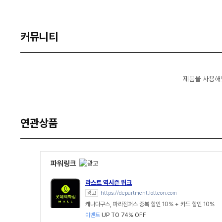
커뮤니티
제품을 사용해
연관상품
파워링크
라스트 역시즌 위크
광고
https://department.lotteon.com
캐나다구스, 파라점퍼스 중복 할인 10% + 카드 할인 10%
이벤트
UP TO 74% OFF