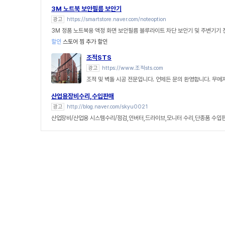
3M 노트북 보안필름 보안기
광고
https://smartstore.naver.com/noteoption
3M 정품 노트북용 액정 화면 보안필름 블루라이트 차단 보안기 및 주변기기
할인
스토어 찜 추가 할인
조적STS
광고
https://www.조적sts.com
조적 및 벽돌 시공 전문입니다. 언제든 문의 환영합니다. 무메
산업용장비수리,수입판매
광고
http://blog.naver.com/skyu0021
산업장비/산업용 시스템수리/점검,인버터,드라이브,모니터 수리,단종품 수입