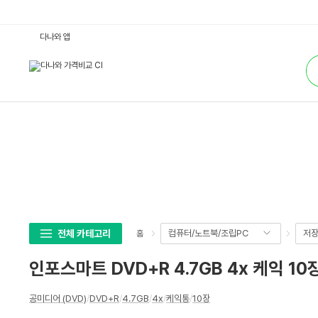
인
다나와 앱
포
스
통
마
합
트
검
D
색
V
D
+
R
4.
7
G
B
4
x
케
익
1
0
장
전체 카테고리
컴퓨터/노트북/조립PC
저
홈
실
버
:
인포스마트 DVD+R 4.7GB 4x 케익 10
다
나
와
상
가
공미디어 (DVD)
/
DVD+R
/
4.7GB
/
4x
/
케익통
/
10장
세
격
비
스